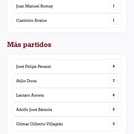
Juan Manuel Romay
1
Casimiro Avalos
1
Más partidos
José Felipe Perassi
9
Atilio Duca
7
Lautaro Acosta
6
Adolfo José Bárzola
5
Gilmar Gilberto Villagrán
5