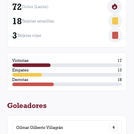
72
Goles (Lanús)
18
Tarjetas amarillas
3
Tarjetas rojas
Victorias
17
Empates
13
Derrotas
18
Goleadores
Gilmar Gilberto Villagrán
6