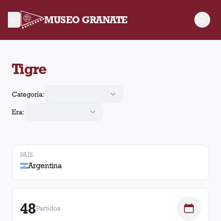
MUSEO GRANATE
En el estadio Tigre, Argentina, Lanús jugó 48 partidos con 17 
Tigre
Categoría:
Era:
PAÍS
Argentina
48
Partidos