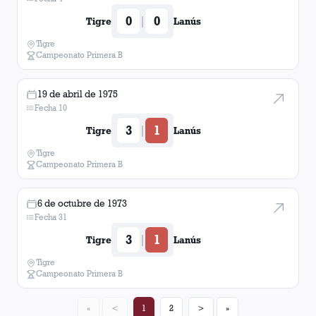
0
0
|
Tigre
Lanús
Tigre
Campeonato Primera B
19 de abril de 1975
Fecha 10
3
1
|
Tigre
Lanús
Tigre
Campeonato Primera B
6 de octubre de 1973
Fecha 31
3
1
|
Tigre
Lanús
Tigre
Campeonato Primera B
«
<
1
2
>
»