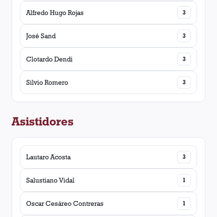
Alfredo Hugo Rojas
3
José Sand
3
Clotardo Dendi
3
Silvio Romero
3
Asistidores
Lautaro Acosta
3
Salustiano Vidal
1
Oscar Cesáreo Contreras
1