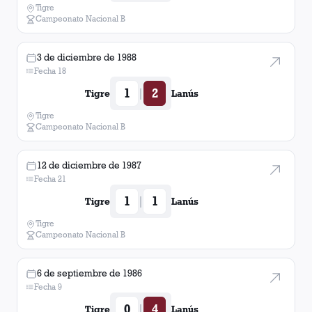
Tigre
Campeonato Nacional B
3 de diciembre de 1988
Fecha 18
1
2
|
Tigre
Lanús
Tigre
Campeonato Nacional B
12 de diciembre de 1987
Fecha 21
1
1
|
Tigre
Lanús
Tigre
Campeonato Nacional B
6 de septiembre de 1986
Fecha 9
0
4
|
Tigre
Lanús