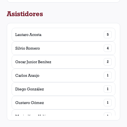
Asistidores
Matías Martínez
1
Lautaro Acosta
5
Silvio Romero
4
Oscar Junior Benítez
2
Carlos Araujo
1
Diego González
1
Gustavo Gómez
1
Maximiliano Velázquez
1