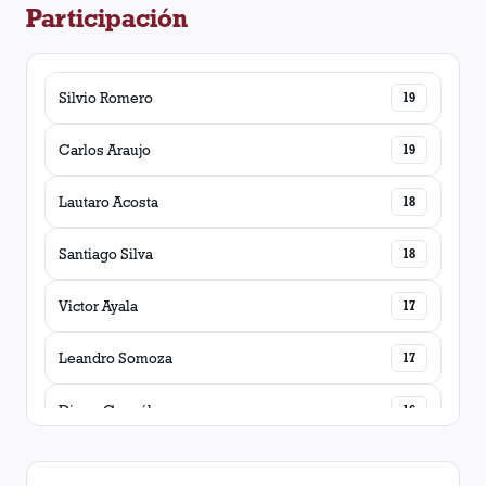
Participación
Silvio Romero
19
Carlos Araujo
19
Lautaro Acosta
18
Santiago Silva
18
Victor Ayala
17
Leandro Somoza
17
Diego González
16
Agustín Marchesín
16