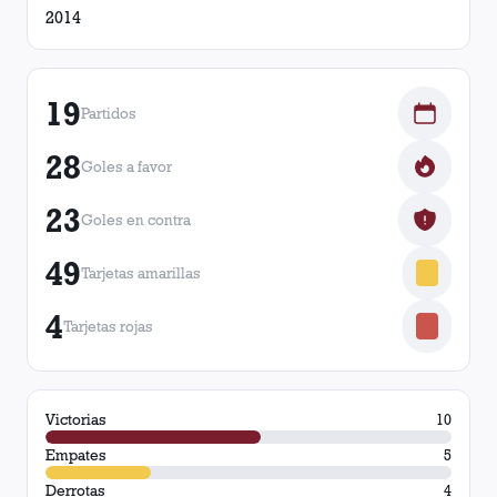
2014
19
Partidos
28
Goles a favor
23
Goles en contra
49
Tarjetas amarillas
4
Tarjetas rojas
Victorias
10
Empates
5
Derrotas
4