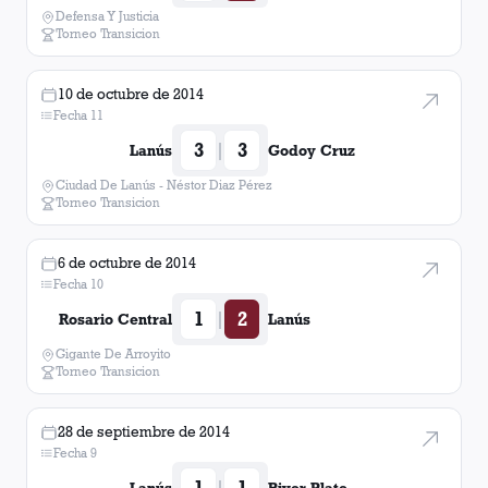
Defensa Y Justicia
Torneo Transicion
10 de octubre de 2014
Fecha 11
3
3
|
Lanús
Godoy Cruz
Ciudad De Lanús - Néstor Diaz Pérez
Torneo Transicion
6 de octubre de 2014
Fecha 10
1
2
|
Rosario Central
Lanús
Gigante De Arroyito
Torneo Transicion
28 de septiembre de 2014
Fecha 9
1
1
|