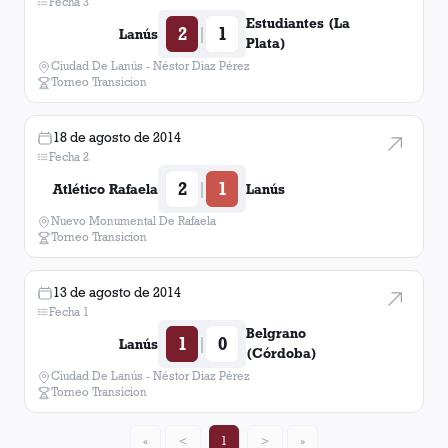
Fecha 3
Estudiantes (La
2
1
|
Lanús
Plata)
Ciudad De Lanús - Néstor Diaz Pérez
Torneo Transicion
18 de agosto de 2014
Fecha 2
2
1
|
Atlético Rafaela
Lanús
Nuevo Monumental De Rafaela
Torneo Transicion
13 de agosto de 2014
Fecha 1
Belgrano
1
0
|
Lanús
(Córdoba)
Ciudad De Lanús - Néstor Diaz Pérez
Torneo Transicion
«
<
1
>
»