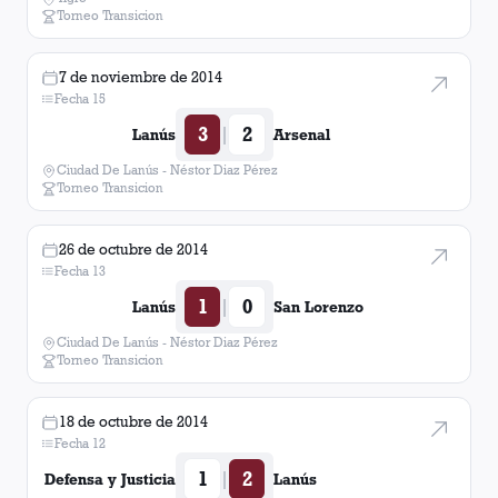
Torneo Transicion
7 de noviembre de 2014
Fecha 15
3
2
|
Lanús
Arsenal
Ciudad De Lanús - Néstor Diaz Pérez
Torneo Transicion
26 de octubre de 2014
Fecha 13
1
0
|
Lanús
San Lorenzo
Ciudad De Lanús - Néstor Diaz Pérez
Torneo Transicion
18 de octubre de 2014
Fecha 12
1
2
|
Defensa y Justicia
Lanús