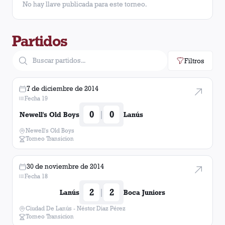
No hay llave publicada para este torneo.
Gustavo Gómez
15
Partidos
Diego Braghieri
15
Filtros
Oscar Junior Benítez
13
Maximiliano Velázquez
13
7 de diciembre de 2014
Fecha 19
Jorge Ortiz
12
0
0
|
Newell's Old Boys
Lanús
Newell's Old Boys
Nicolas Pasquini
11
Torneo Transicion
Lucas Melano
9
30 de noviembre de 2014
Fecha 18
Jorge Valdez Chamorro
8
2
2
|
Lanús
Boca Juniors
Facundo Monteseirín
6
Ciudad De Lanús - Néstor Diaz Pérez
Torneo Transicion