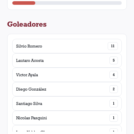
Goleadores
Silvio Romero
11
Lautaro Acosta
5
Victor Ayala
4
Diego González
2
Santiago Silva
1
Nicolas Pasquini
1
Jorge Valdez Chamorro
1