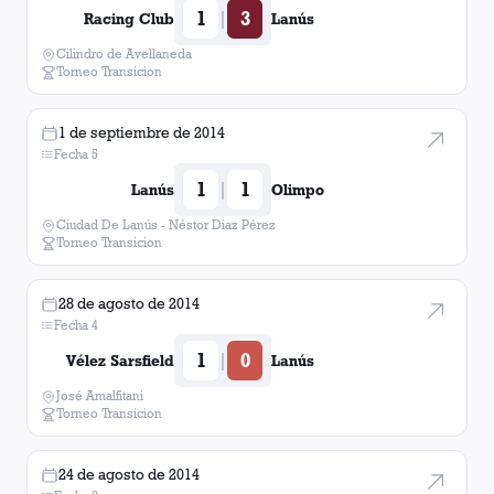
1
3
|
Racing Club
Lanús
Cilindro de Avellaneda
Torneo Transicion
1 de septiembre de 2014
Fecha 5
1
1
|
Lanús
Olimpo
Ciudad De Lanús - Néstor Diaz Pérez
Torneo Transicion
28 de agosto de 2014
Fecha 4
1
0
|
Vélez Sarsfield
Lanús
José Amalfitani
Torneo Transicion
24 de agosto de 2014