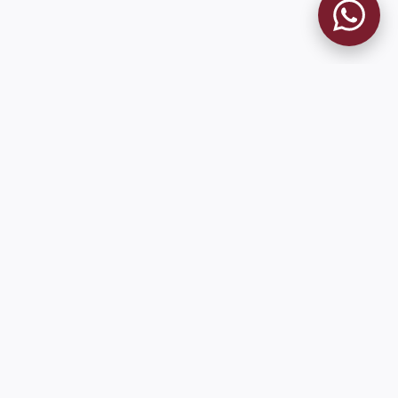
MUSEO GRANATE
El Museo
Historia del Club
Historia del Museo
Misión
Socios Fundadores
Contacto
Pioneros en el mundo en integrar oficialmente las estadísticas
históricas de forma online