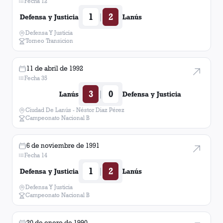
Fecha 12
1
2
|
Defensa y Justicia
Lanús
Defensa Y Justicia
Torneo Transicion
11 de abril de 1992
Fecha 35
3
0
|
Lanús
Defensa y Justicia
Ciudad De Lanús - Néstor Diaz Pérez
Campeonato Nacional B
6 de noviembre de 1991
Fecha 14
1
2
|
Defensa y Justicia
Lanús
Defensa Y Justicia
Campeonato Nacional B
20 de enero de 1990