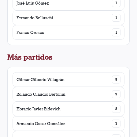
José Luis Gómez
1
Fernando Belluschi
1
Franco Orozco
1
Más partidos
Gilmar Gilberto Villagrán
9
Rolando Claudio Bertolini
9
Horacio Javier Bidevich
8
Armando Oscar González
7