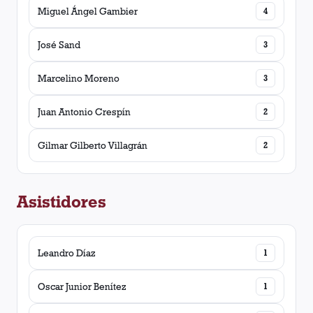
Miguel Ángel Gambier
4
José Sand
3
Marcelino Moreno
3
Juan Antonio Crespín
2
Gilmar Gilberto Villagrán
2
Asistidores
Leandro Díaz
1
Oscar Junior Benítez
1