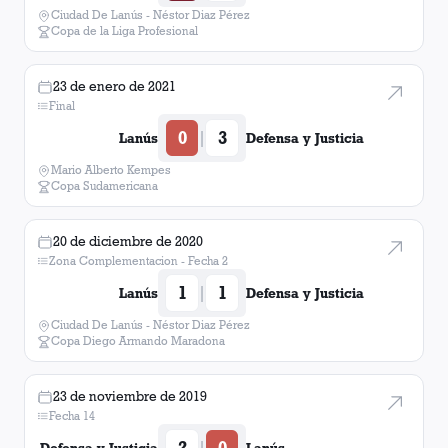
Ciudad De Lanús - Néstor Diaz Pérez
Copa de la Liga Profesional
23 de enero de 2021
Final
0
3
|
Lanús
Defensa y Justicia
Mario Alberto Kempes
Copa Sudamericana
20 de diciembre de 2020
Zona Complementacion - Fecha 2
1
1
|
Lanús
Defensa y Justicia
Ciudad De Lanús - Néstor Diaz Pérez
Copa Diego Armando Maradona
23 de noviembre de 2019
Fecha 14
2
0
|