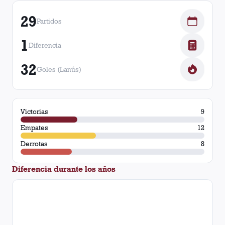
29
Partidos
1
Diferencia
32
Goles (Lanús)
Victorias
9
Empates
12
Derrotas
8
Diferencia durante los años