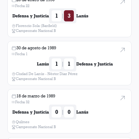
Fecha 22
1
3
|
Defensa y Justicia
Lanús
Florencio Sola (Banfield)
Campeonato Nacional B
30 de agosto de 1989
Fecha 1
1
1
|
Lanús
Defensa y Justicia
Ciudad De Lanús - Néstor Diaz Pérez
Campeonato Nacional B
18 de marzo de 1989
Fecha 32
0
0
|
Defensa y Justicia
Lanús
Quilmes
Campeonato Nacional B