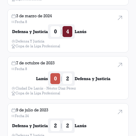
3 de marzo de 2024
Fecha 8
0
4
|
Defensa y Justicia
Lanús
Defensa Y Justicia
Copa de la Liga Profesional
7 de octubre de 2023
Fecha 8
0
2
|
Lanús
Defensa y Justicia
Ciudad De Lanús - Néstor Diaz Pérez
Copa de la Liga Profesional
9 de julio de 2023
Fecha 24
2
2
|
Defensa y Justicia
Lanús
Defensa Y Justicia