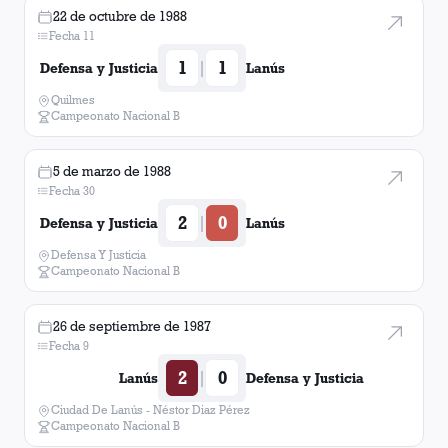
22 de octubre de 1988
Fecha 11
1
1
|
Defensa y Justicia
Lanús
Quilmes
Campeonato Nacional B
5 de marzo de 1988
Fecha 30
2
0
|
Defensa y Justicia
Lanús
Defensa Y Justicia
Campeonato Nacional B
26 de septiembre de 1987
Fecha 9
2
0
|
Lanús
Defensa y Justicia
Ciudad De Lanús - Néstor Diaz Pérez
Campeonato Nacional B