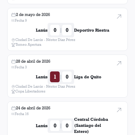
2 de mayo de 2026
Fecha 9
0
0
|
Lanús
Deportivo Riestra
Ciudad De Lanús - Néstor Diaz Pérez
Torneo Apertura
28 de abril de 2026
Fecha 3
1
0
|
Lanús
Liga de Quito
Ciudad De Lanús - Néstor Diaz Pérez
Copa Libertadores
24 de abril de 2026
Fecha 16
Central Córdoba
0
0
|
(Santiago del
Lanús
Estero)