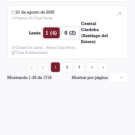
21 de agosto de 2025
Octavos De Final Vuelta
Central
Córdoba
1 (4)
0 (2)
|
Lanús
(Santiago del
Estero)
Ciudad De Lanús - Néstor Diaz Pérez
Copa Sudamericana
«
<
1
2
3
>
»
Mostrando
1
-
25
de
1718
Mostrar por página: