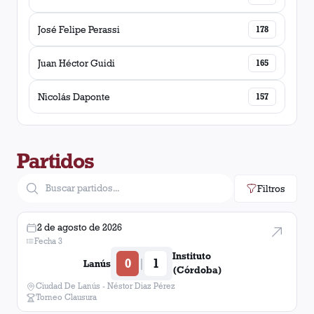
José Felipe Perassi
178
Juan Héctor Guidi
165
Nicolás Daponte
157
Partidos
Filtros
2 de agosto de 2026
Fecha 3
Instituto
0
1
|
Lanús
(Córdoba)
Ciudad De Lanús - Néstor Diaz Pérez
Torneo Clausura