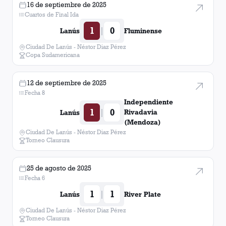
16 de septiembre de 2025
Cuartos de Final Ida
1
0
|
Lanús
Fluminense
Ciudad De Lanús - Néstor Diaz Pérez
Copa Sudamericana
12 de septiembre de 2025
Fecha 8
Independiente
1
0
|
Rivadavia
Lanús
(Mendoza)
Ciudad De Lanús - Néstor Diaz Pérez
Torneo Clausura
25 de agosto de 2025
Fecha 6
1
1
|
Lanús
River Plate
Ciudad De Lanús - Néstor Diaz Pérez
Torneo Clausura