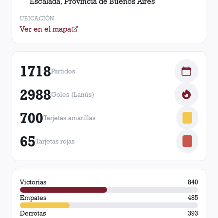
Escalada, Provincia de Buenos Aires
UBICACIÓN
Ver en el mapa
1718
Partidos
2988
Goles (Lanús)
700
Tarjetas amarillas
65
Tarjetas rojas
Victorias
840
Empates
485
Derrotas
393