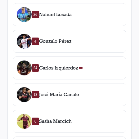
Nahuel Losada
26
Gonzalo Pérez
4
Carlos Izquierdoz
24
José María Canale
13
Sasha Marcich
6