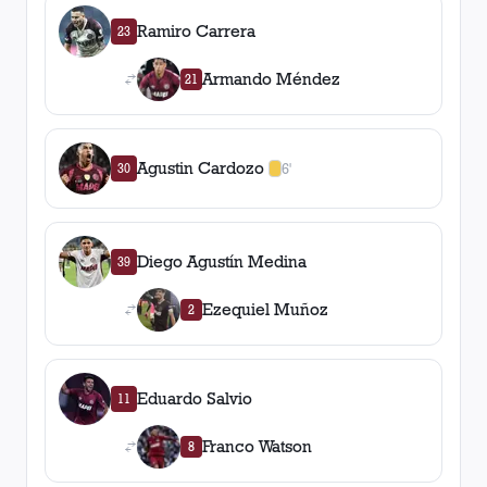
Ramiro Carrera
23
Armando Méndez
21
Agustin Cardozo
30
6'
1
amarilla
,
0
roja
s
Diego Agustín Medina
39
Ezequiel Muñoz
2
Eduardo Salvio
11
Franco Watson
8