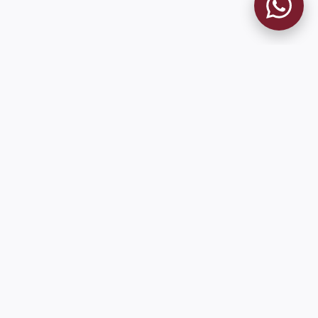
MUSEO GRANATE
El Museo
Historia del Club
Historia del Museo
Misión
Socios Fundadores
Cambios en la web
Contacto
Pioneros en el mundo en integrar oficialmente las estadísticas
históricas de forma online
9 de Julio 1680 (Sede Social)