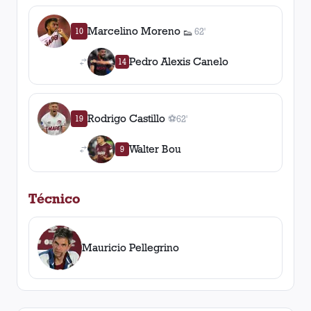
Marcelino Moreno
10
62'
👟
1
asistencia
Pedro Alexis Canelo
14
Rodrigo Castillo
19
⚽
62'
1
gol
, 62'
Walter Bou
9
Técnico
Mauricio Pellegrino