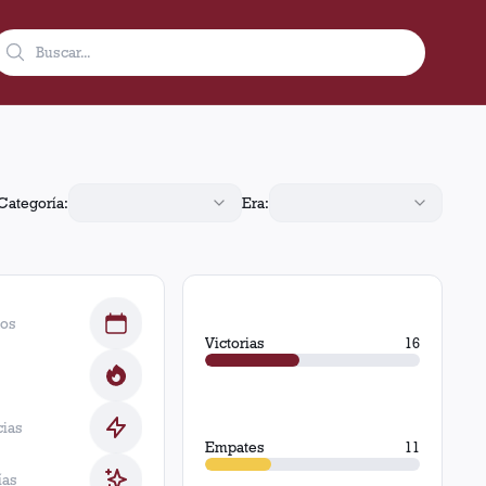
ias. Obtuvo 16 victorias, 11 empates y 9 derrotas.
Categoría:
Era:
dos
Victorias
16
cias
Empates
11
ías