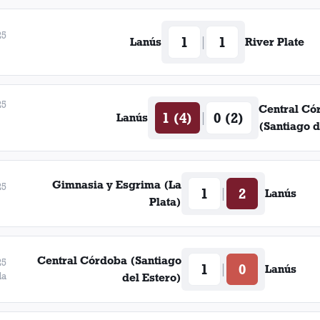
25
1
1
|
Lanús
River Plate
25
Central Có
1 (4)
0 (2)
|
Lanús
(Santiago d
Gimnasia y Esgrima (La
25
1
2
|
Lanús
Plata)
Central Córdoba (Santiago
25
1
0
|
Lanús
da
del Estero)