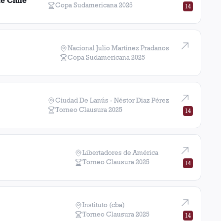
e Chile
Copa Sudamericana
2025
14
e
1
victoria
Nacional Julio Martínez Pradanos
Copa Sudamericana
2025
Ciudad De Lanús - Néstor Diaz Pérez
Torneo Clausura
2025
14
Libertadores de América
Torneo Clausura
2025
14
Instituto (cba)
Torneo Clausura
2025
14