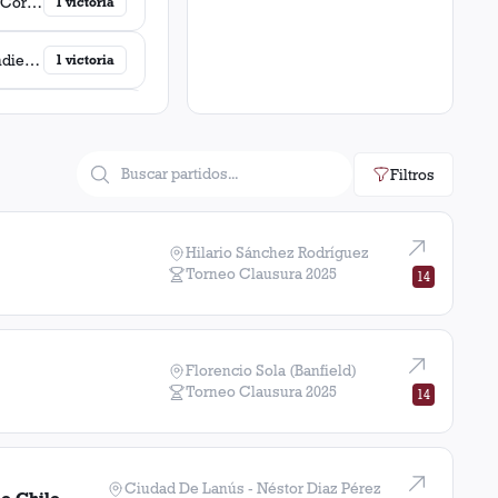
Central Córdoba (Santiago del Estero)
1
victoria
Independiente Rivadavia (Mendoza)
1
victoria
General Lamadrid
1
victoria
Filtros
Instituto (Córdoba)
1
victoria
Cruz
1
victoria
Hilario Sánchez Rodríguez
Torneo Clausura
2025
14
Vasco Da Gama
1
victoria
Universidad de Chile
1
victoria
Florencio Sola (Banfield)
Torneo Clausura
2025
14
Vélez Sarsfield
1
victoria
1
victoria
Ciudad De Lanús - Néstor Diaz Pérez