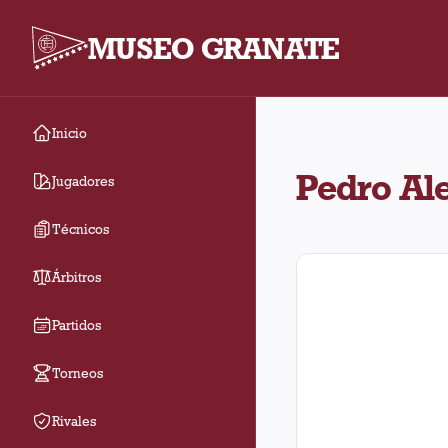
MUSEO GRANATE
Inicio
Pedro Alexis Canelo ju
Pedro Al
Jugadores
Técnicos
Árbitros
Partidos
Torneos
Rivales