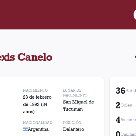
gó 36 partidos para Lanús, convirtió 2 goles y realizó 4 asistenc
exis Canelo
36
NACIMIENTO
LUGAR DE
Parti
NACIMIENTO
23 de febrero
San Miguel de
2
de 1992
(34
Goles
Tucumán
años)
4
Asisten
NACIONALIDAD
POSICIÓN
Argentina
Delantero
0
Capitan