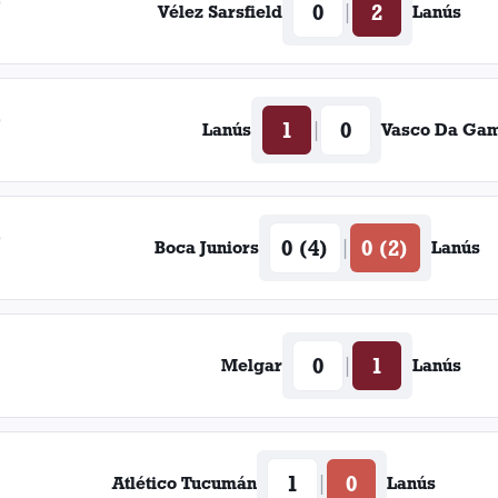
5
0
2
|
Vélez Sarsfield
Lanús
5
1
0
|
Lanús
Vasco Da Ga
5
0 (4)
0 (2)
|
Boca Juniors
Lanús
0
1
|
Melgar
Lanús
1
0
|
Atlético Tucumán
Lanús