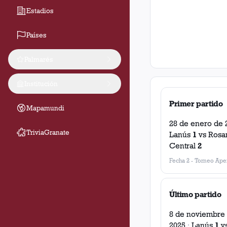
Estadios
Países
Palmarés
Institución
Primer partido
Mapamundi
28 de enero de 
TriviaGranate
Lanús
1
vs
Rosa
Central
2
Fecha 2
-
Torneo Aper
Último partido
8 de noviembre
2025
·
Lanús
1
v