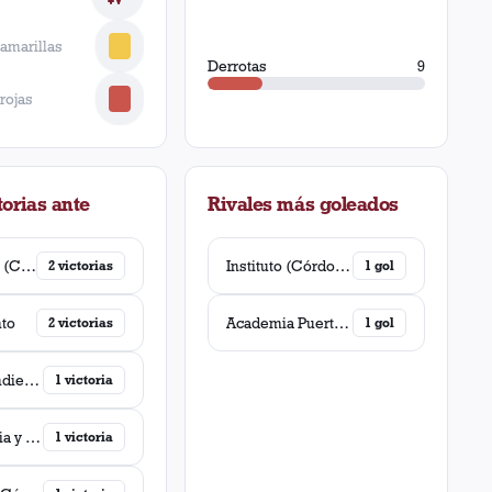
 amarillas
Derrotas
9
 rojas
orias ante
Rivales más goleados
Talleres (Córdoba)
Instituto (Córdoba)
2
victorias
1
gol
to
Academia Puerto Cabello
2
victorias
1
gol
Independiente
1
victoria
Gimnasia y Esgrima (La Plata)
1
victoria