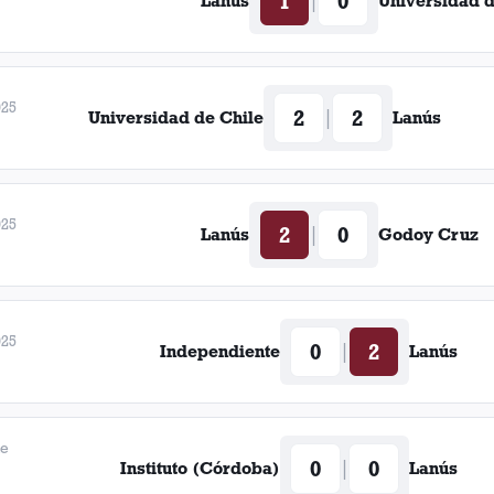
1
0
|
Lanús
Universidad d
Platens
025
2
2
|
Universidad de Chile
Lanús
025
2
0
|
Lanús
Godoy Cruz
025
0
2
|
Independiente
Lanús
de
0
0
|
Instituto (Córdoba)
Lanús