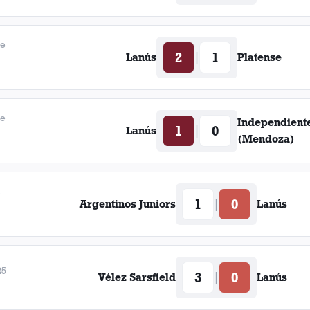
de
2
1
|
Lanús
Platense
de
Independient
1
0
|
Lanús
(Mendoza)
e
1
0
|
Argentinos Juniors
Lanús
25
3
0
|
Vélez Sarsfield
Lanús