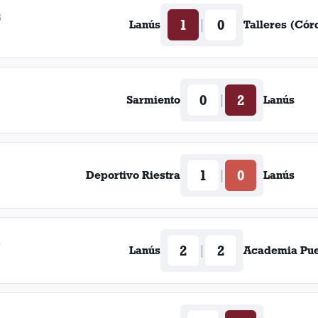
5
1
0
|
Lanús
Talleres (Cór
0
2
|
Sarmiento
Lanús
1
0
|
Deportivo Riestra
Lanús
5
2
2
|
Lanús
Academia Pue