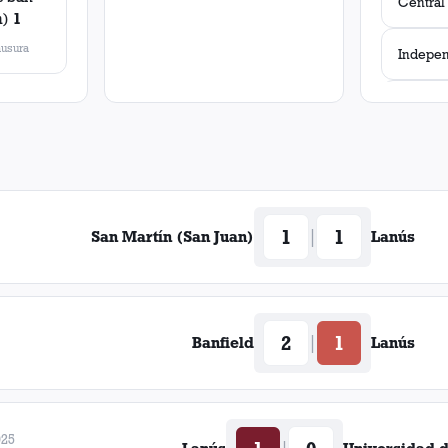
n)
1
usura
Godoy 
1
1
|
San Martín (San Juan)
Lanús
2
1
|
Banfield
Lanús
Melgar
025