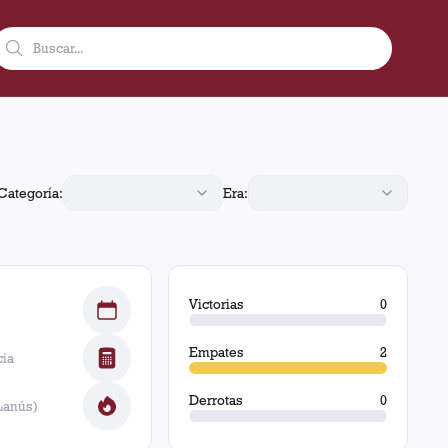
 con 0 victorias de Lanús (4 goles), 0 victorias de Academia Pu
Categoría:
Era:
Victorias
0
Empates
2
cia
Derrotas
0
Lanús)