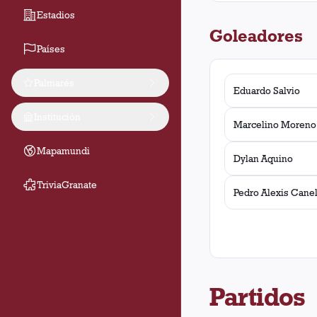
Estadios
Goleadores
Países
Palmarés
Eduardo Salvio
Institución
Marcelino Moreno
Mapamundi
Dylan Aquino
TriviaGranate
Pedro Alexis Cane
Partidos