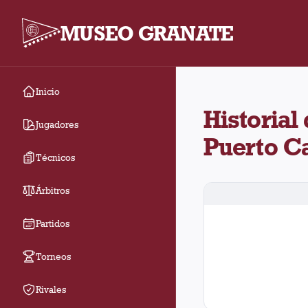
MUSEO GRANATE
Inicio
Historial de Lanús co
Historial
Jugadores
Puerto C
Técnicos
Árbitros
Partidos
Torneos
Rivales