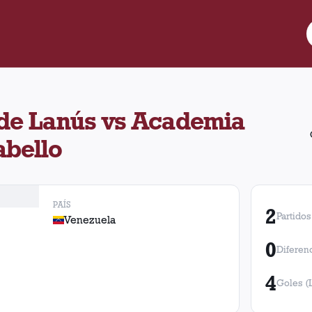
ntra Academia Puerto Cabello. Se enfrentaron en 2 oportunidades
 de Lanús vs Academia
abello
PAÍS
2
Partidos
Venezuela
0
Diferen
4
Goles (