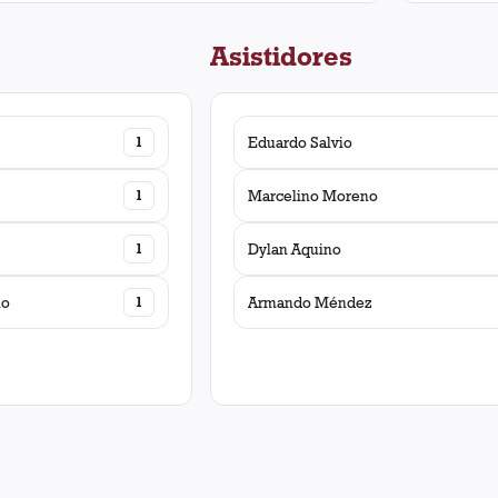
Asistidores
1
Eduardo Salvio
1
Marcelino Moreno
1
Dylan Aquino
lo
1
Armando Méndez