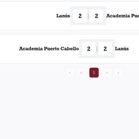
5
2
2
|
Lanús
Academia Pue
2
2
|
Academia Puerto Cabello
Lanús
«
<
1
>
»