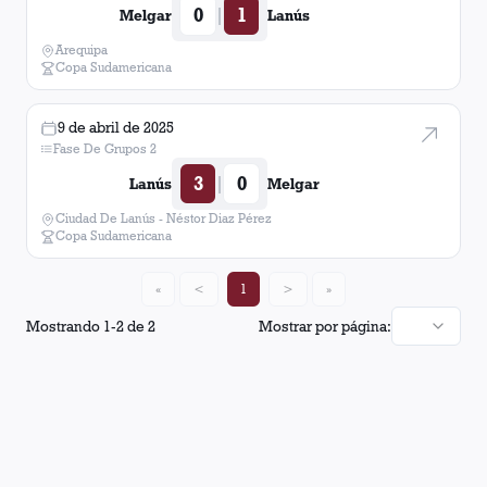
0
1
|
Melgar
Lanús
Arequipa
Copa Sudamericana
9 de abril de 2025
Fase De Grupos 2
3
0
|
Lanús
Melgar
Ciudad De Lanús - Néstor Diaz Pérez
Copa Sudamericana
«
<
1
>
»
Mostrando
1
-
2
de
2
Mostrar por página: