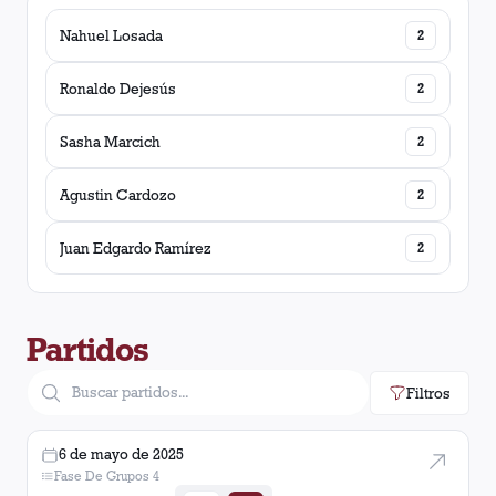
Nahuel Losada
2
Ronaldo Dejesús
2
Sasha Marcich
2
Agustin Cardozo
2
Juan Edgardo Ramírez
2
Partidos
Filtros
6 de mayo de 2025
Fase De Grupos 4