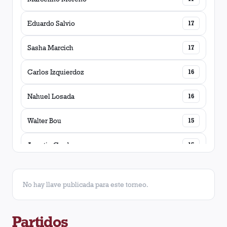
Eduardo Salvio
17
Sasha Marcich
17
Carlos Izquierdoz
16
Nahuel Losada
16
Walter Bou
15
Agustin Cardozo
15
Dylan Aquino
15
No hay llave publicada para este torneo.
Ronaldo Dejesús
14
Partidos
Alexis Segovia
13