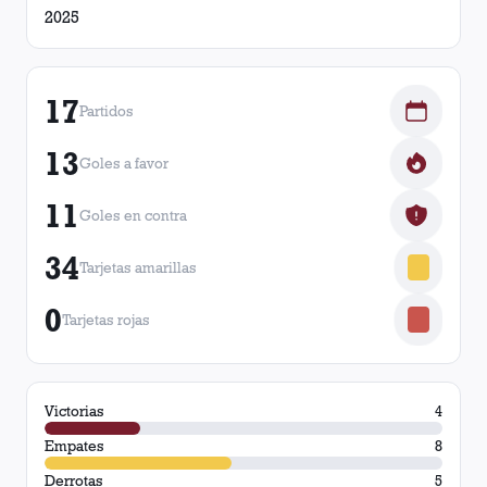
2025
17
Partidos
13
Goles a favor
11
Goles en contra
34
Tarjetas amarillas
0
Tarjetas rojas
Victorias
4
Empates
8
Derrotas
5