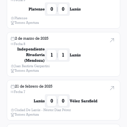
0
0
|
Platense
Lanús
Platense
Torneo Apertura
2 de marzo de 2025
Fecha 8
Independiente
1
1
|
Rivadavia
Lanús
(Mendoza)
Juan Bautista Gargantini
Torneo Apertura
21 de febrero de 2025
Fecha 7
0
0
|
Lanús
Vélez Sarsfield
Ciudad De Lanús - Néstor Diaz Pérez
Torneo Apertura