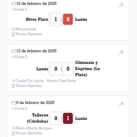
16 de febrero de 2025
Fecha 6
1
0
|
River Plate
Lanús
Monumental
Torneo Apertura
13 de febrero de 2025
Fecha 5
Gimnasia y
0
0
|
Esgrima (La
Lanús
Plata)
Ciudad De Lanús - Néstor Diaz Pérez
Torneo Apertura
9 de febrero de 2025
Fecha 4
Talleres
0
1
|
Lanús
(Córdoba)
Mario Alberto Kempes
Torneo Apertura