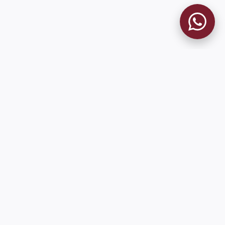
MUSEO GRANATE
El Museo
Historia del Club
Historia del Museo
Misión
Socios Fundadores
Cambios en la web
Contacto
Pioneros en el mundo en integrar oficialmente las estadísticas