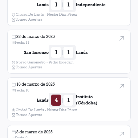
1
1
|
Lanús
Independiente
Octavio Ontivero
1
Ciudad De Lanús - Néstor Diaz Pérez
Torneo Apertura
28 de marzo de 2025
Fecha 11
1
1
|
San Lorenzo
Lanús
Nuevo Gasometro - Pedro Bidegain
Torneo Apertura
16 de marzo de 2025
Fecha 10
Instituto
4
1
|
Lanús
(Córdoba)
Ciudad De Lanús - Néstor Diaz Pérez
Torneo Apertura
8 de marzo de 2025
Fecha 9