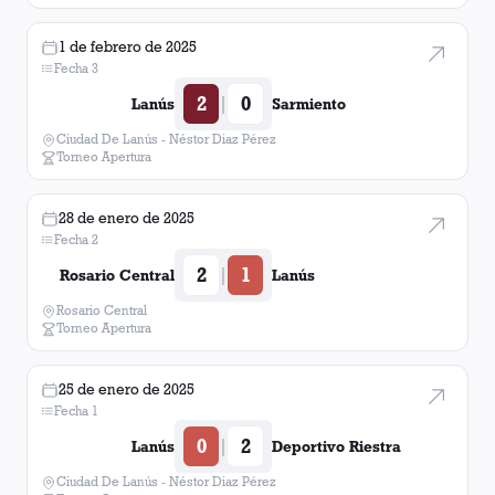
1 de febrero de 2025
Fecha 3
2
0
|
Lanús
Sarmiento
Ciudad De Lanús - Néstor Diaz Pérez
Torneo Apertura
28 de enero de 2025
Fecha 2
2
1
|
Rosario Central
Lanús
Rosario Central
Torneo Apertura
25 de enero de 2025
Fecha 1
0
2
|
Lanús
Deportivo Riestra
Ciudad De Lanús - Néstor Diaz Pérez