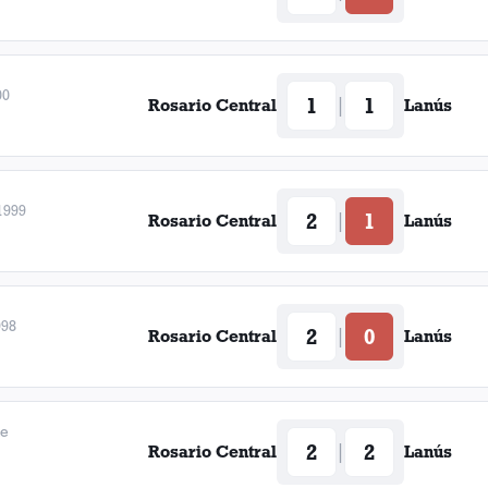
00
1
1
|
Rosario Central
Lanús
1999
2
1
|
Rosario Central
Lanús
998
2
0
|
Rosario Central
Lanús
de
2
2
|
Rosario Central
Lanús