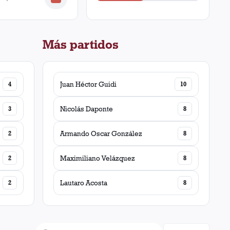
Más partidos
4
Juan Héctor Guidi
10
3
Nicolás Daponte
8
2
Armando Oscar González
8
2
Maximiliano Velázquez
8
2
Lautaro Acosta
8