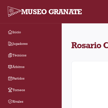
MUSEO GRANATE
Inicio
En el estadio Rosario 
Rosario C
Jugadores
Técnicos
Árbitros
Partidos
Torneos
Rivales