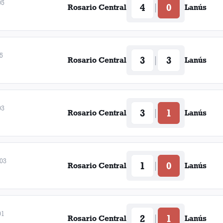
05
4
0
|
Rosario Central
Lanús
5
3
3
|
Rosario Central
Lanús
03
3
1
|
Rosario Central
Lanús
003
1
0
|
Rosario Central
Lanús
01
2
1
|
Rosario Central
Lanús