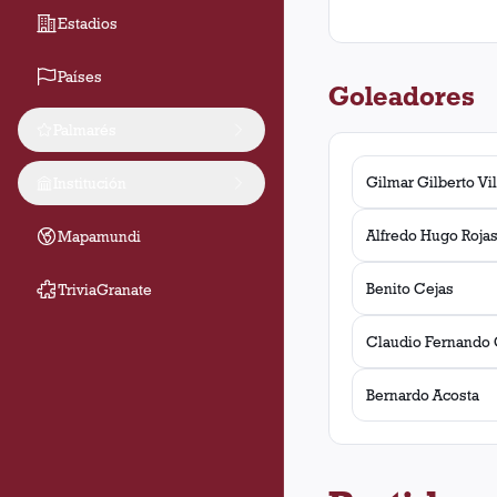
Estadios
Países
Goleadores
Palmarés
Gilmar Gilberto Vi
Institución
Alfredo Hugo Roja
Mapamundi
Benito Cejas
TriviaGranate
Claudio Fernando 
Bernardo Acosta