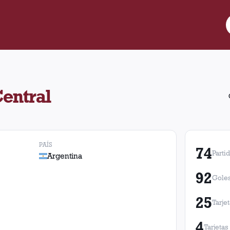
Central, Argentina, Lanús jugó 74 partidos con 15 victorias, 25 e
entral
PAÍS
74
Parti
Argentina
92
Goles
25
Tarje
4
Tarjetas