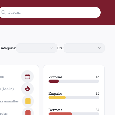
mpates y 34 derrotas.
Categoría:
Era:
dos
Victorias
15
 (Lanús)
Empates
25
tas amarillas
Derrotas
34
 rojas