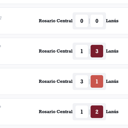
7
0
0
|
Rosario Central
Lanús
e
1
3
|
Rosario Central
Lanús
3
1
|
Rosario Central
Lanús
e
1
2
|
Rosario Central
Lanús