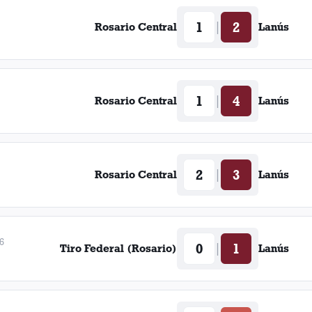
1
2
|
Rosario Central
Lanús
1
4
|
Rosario Central
Lanús
2
3
|
Rosario Central
Lanús
6
0
1
|
Tiro Federal (Rosario)
Lanús