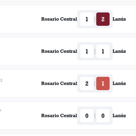
1
2
|
Rosario Central
Lanús
5
1
1
|
Rosario Central
Lanús
13
2
1
|
Rosario Central
Lanús
e
0
0
|
Rosario Central
Lanús