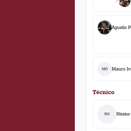
Agustín Pe
Mauro Iv
MÓ
Técnico
Néstor
NG