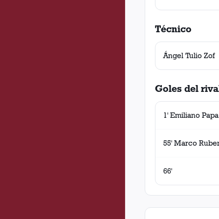
Técnico
Ángel Tulio Zof
Goles del riva
1' Emiliano Papa
55' Marco Rube
66'