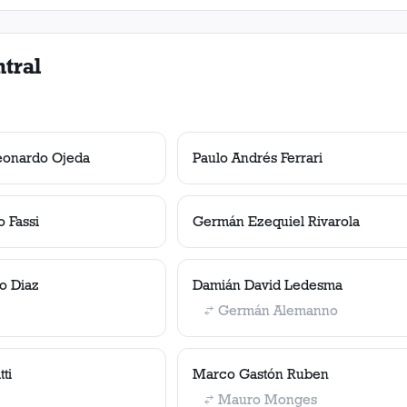
tral
eonardo Ojeda
Paulo Andrés Ferrari
 Fassi
Germán Ezequiel Rivarola
o Diaz
Damián David Ledesma
Germán Alemanno
ti
Marco Gastón Ruben
Mauro Monges