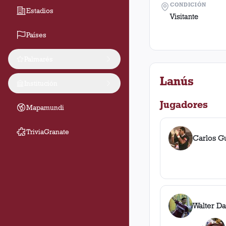
CONDICIÓN
Estadios
Visitante
Países
Palmarés
Lanús
Institución
Jugadores
Mapamundi
TriviaGranate
Carlos G
Walter Da