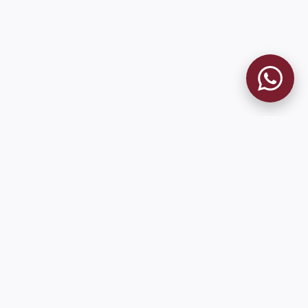
9 de Julio 1680 (Sede Social)
Martes y viernes de 18:00 a 20:00
museo@clublanus.com