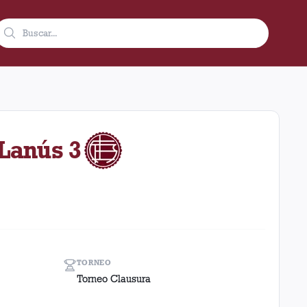
005 como visitante en el estadio Rosario Central (Argentina). El
 Lanús 3
TORNEO
Torneo Clausura