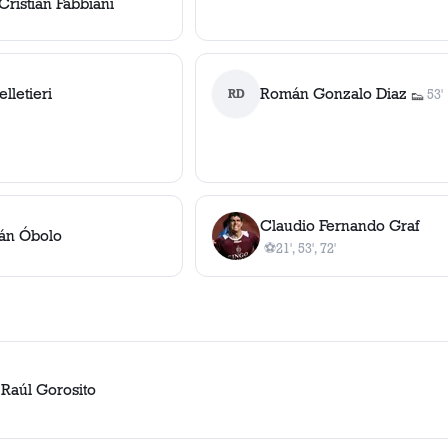
Cristian Fabbiani
lletieri
Román Gonzalo Diaz
RD
53'
👟
1
asis
Claudio Fernando Graf
án Óbolo
⚽
21', 53', 72'
3
gol
es
, 21', 53', 72'
 Raúl Gorosito