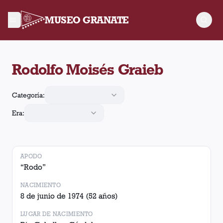
MUSEO GRANATE
Rodolfo Moisés Graieb jugó 166 partidos para Lanús y realizó 
Rodolfo Moisés Graieb
Categoría:
Era:
APODO
“
Rodo
”
NACIMIENTO
8 de junio de 1974
(52 años)
LUGAR DE NACIMIENTO