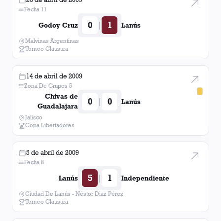
Almagro
1
victoria
Fecha 11
0
1
|
Godoy Cruz
Lanús
Malvinas Argentinas
Torneo Clausura
14 de abril de 2009
Zona De Grupos 5
Chivas de
0
0
|
Lanús
Guadalajara
Jalisco
Copa Libertadores
5 de abril de 2009
Fecha 8
5
1
|
Lanús
Independiente
Ciudad De Lanús - Néstor Diaz Pérez
Torneo Clausura