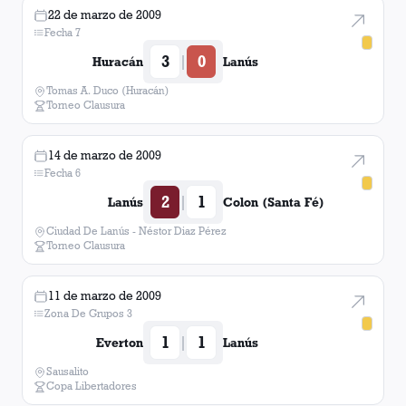
22 de marzo de 2009
Fecha 7
3
0
|
Huracán
Lanús
Tomas A. Duco (Huracán)
Torneo Clausura
14 de marzo de 2009
Fecha 6
2
1
|
Lanús
Colon (Santa Fé)
Ciudad De Lanús - Néstor Diaz Pérez
Torneo Clausura
11 de marzo de 2009
Zona De Grupos 3
1
1
|
Everton
Lanús
Sausalito
Copa Libertadores