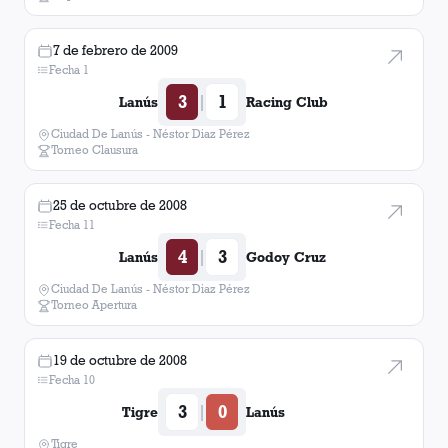
7 de febrero de 2009
Fecha 1
3
1
|
Lanús
Racing Club
Ciudad De Lanús - Néstor Diaz Pérez
Torneo Clausura
25 de octubre de 2008
Fecha 11
4
3
|
Lanús
Godoy Cruz
Ciudad De Lanús - Néstor Diaz Pérez
Torneo Apertura
19 de octubre de 2008
Fecha 10
3
0
|
Tigre
Lanús
Tigre