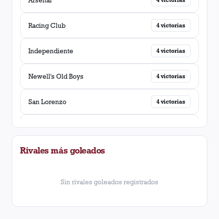
Racing Club
4
victorias
Independiente
4
victorias
Newell's Old Boys
4
victorias
San Lorenzo
4
victorias
Banfield
4
victorias
Rivales más goleados
Gimnasia y Esgrima (La Plata)
4
victorias
Vélez Sarsfield
4
victorias
Sin rivales goleados registrados
Gimnasia y Esgrima (Jujuy)
3
victorias