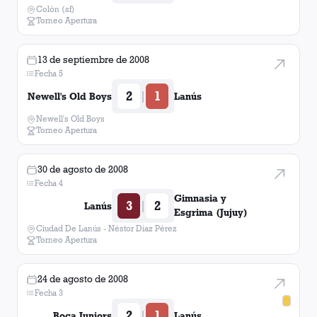
Colón (sf)
Torneo Apertura
13 de septiembre de 2008
Fecha 5
2
1
|
Newell's Old Boys
Lanús
Newell's Old Boys
Torneo Apertura
30 de agosto de 2008
Fecha 4
Gimnasia y
3
2
|
Lanús
Esgrima (Jujuy)
Ciudad De Lanús - Néstor Diaz Pérez
Torneo Apertura
24 de agosto de 2008
Fecha 3
2
1
|
Boca Juniors
Lanús