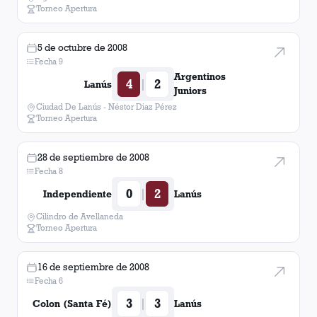
Torneo Apertura
5 de octubre de 2008
Fecha 9
Argentinos
4
2
|
Lanús
Juniors
Ciudad De Lanús - Néstor Diaz Pérez
Torneo Apertura
28 de septiembre de 2008
Fecha 8
0
2
|
Independiente
Lanús
Cilindro de Avellaneda
Torneo Apertura
16 de septiembre de 2008
Fecha 6
3
3
|
Colon (Santa Fé)
Lanús