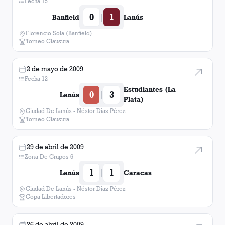
Fecha 15
0
1
|
Banfield
Lanús
Boca Juniors
1
victoria
Florencio Sola (Banfield)
Torneo Clausura
Nueva Chicago
1
victoria
2 de mayo de 2009
Chacarita Juniors
1
victoria
Fecha 12
Estudiantes (La
0
3
|
Lanús
Olmedo
1
victoria
Plata)
Ciudad De Lanús - Néstor Diaz Pérez
Torneo Clausura
Estudiantes (La Plata)
1
victoria
29 de abril de 2009
Tiro Federal (Rosario)
1
victoria
Zona De Grupos 6
1
1
|
Lanús
Caracas
San Martín (San Juan)
1
victoria
Ciudad De Lanús - Néstor Diaz Pérez
Copa Libertadores
Vasco Da Gama
1
victoria
26 de abril de 2009