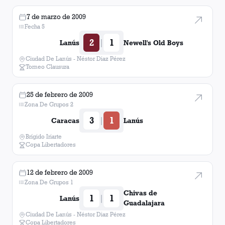
7 de marzo de 2009
Fecha 5
2
1
|
Lanús
Newell's Old Boys
Ciudad De Lanús - Néstor Diaz Pérez
Torneo Clausura
25 de febrero de 2009
Zona De Grupos 2
3
1
|
Caracas
Lanús
Brígido Iriarte
Copa Libertadores
12 de febrero de 2009
Zona De Grupos 1
Chivas de
1
1
|
Lanús
Guadalajara
Ciudad De Lanús - Néstor Diaz Pérez
Copa Libertadores