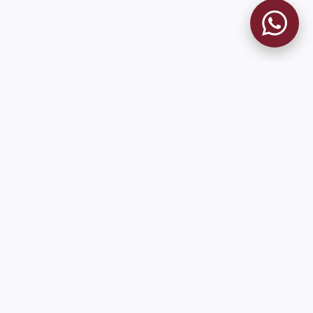
MUSEO GRANATE
El Museo
Historia del Club
Historia del Museo
Misión
Socios Fundadores
Cambios en la web
Contacto
Pioneros en el mundo en integrar oficialmente las estadísticas
históricas de forma online