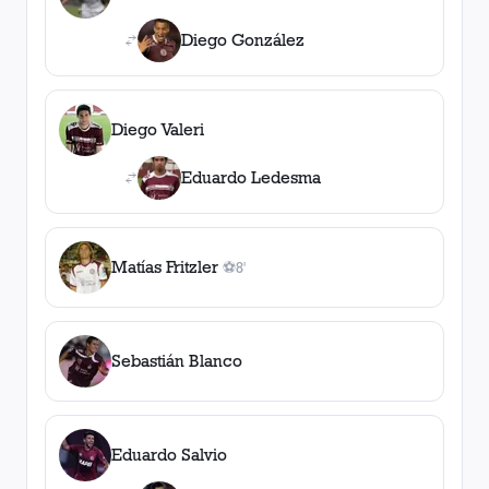
1
asistencia
Diego González
Diego Valeri
Eduardo Ledesma
Matías Fritzler
⚽
8'
1
gol
, 8'
Sebastián Blanco
Eduardo Salvio