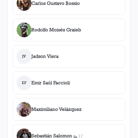
Carlos Gustavo Bossio
Rodolfo Moisés Graieb
Jadson Viera
JV
Emir Saúl Faccioli
EF
Maximiliano Velázquez
Sebastián Salomon
11'
👟