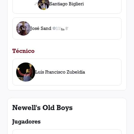
Santiago Biglieri
José Sand
⚽
11'
8'
👟
1
gol
1
, 11'
asistencia
Técnico
Luís Francisco Zubeldía
Newell's Old Boys
Jugadores