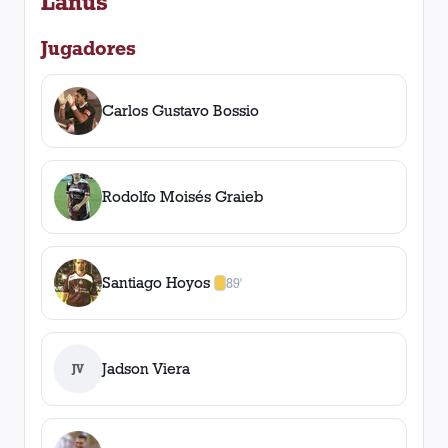
Lanús
Jugadores
Carlos Gustavo Bossio
Rodolfo Moisés Graieb
Santiago Hoyos
89'
1
amarilla
,
0
roja
s
Jadson Viera
JV