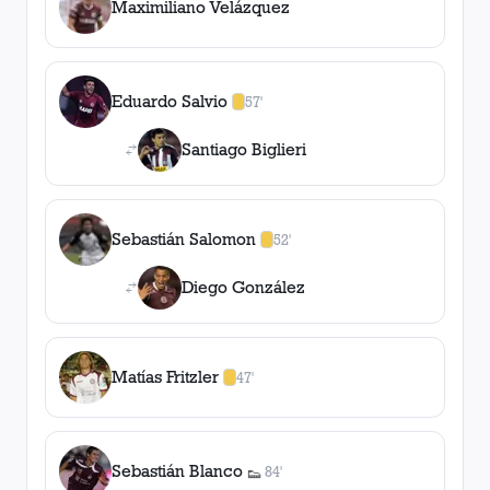
Maximiliano Velázquez
Eduardo Salvio
57'
1
amarilla
,
0
roja
s
Santiago Biglieri
Sebastián Salomon
52'
1
amarilla
,
0
roja
s
Diego González
Matías Fritzler
47'
1
amarilla
,
0
roja
s
Sebastián Blanco
84'
👟
1
asistencia