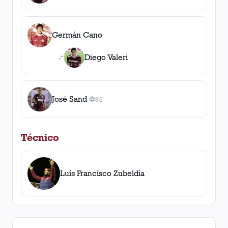
Germán Cano
Diego Valeri
José Sand
⚽
84'
1
gol
, 84'
Técnico
Luís Francisco Zubeldía