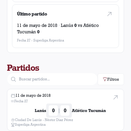
Último partido
11 de mayo de 2018
·
Lanús
0
vs
Atlético
Tucumán
0
Fecha 27
-
Superliga Argentina
Partidos
Filtros
11 de mayo de 2018
Fecha 27
0
0
|
Lanús
Atlético Tucumán
Ciudad De Lanús - Néstor Diaz Pérez
Superliga Argentina