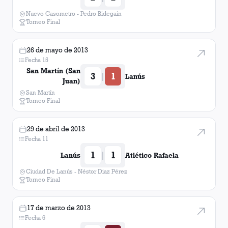
Nuevo Gasometro - Pedro Bidegain
Torneo Final
26 de mayo de 2013
Fecha 15
San Martín (San
3
1
|
Lanús
Juan)
San Martín
Torneo Final
29 de abril de 2013
Fecha 11
1
1
|
Lanús
Atlético Rafaela
Ciudad De Lanús - Néstor Diaz Pérez
Torneo Final
17 de marzo de 2013
Fecha 6