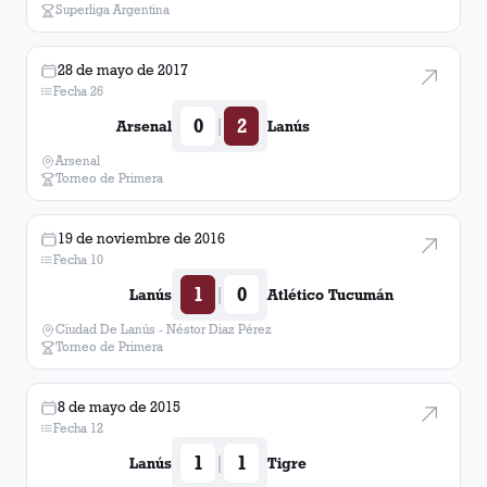
Superliga Argentina
28 de mayo de 2017
Fecha 26
0
2
|
Arsenal
Lanús
Arsenal
Torneo de Primera
19 de noviembre de 2016
Fecha 10
1
0
|
Lanús
Atlético Tucumán
Ciudad De Lanús - Néstor Diaz Pérez
Torneo de Primera
8 de mayo de 2015
Fecha 12
1
1
|
Lanús
Tigre