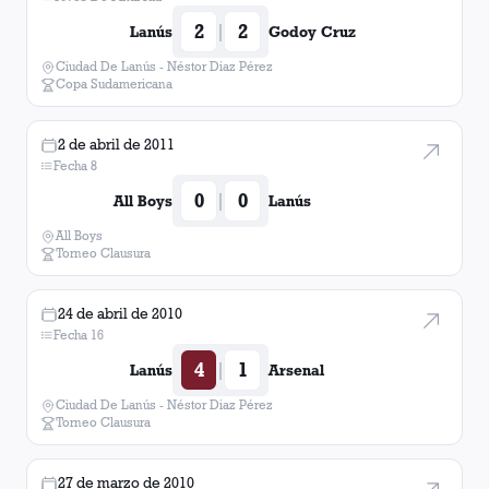
2
2
|
Lanús
Godoy Cruz
Ciudad De Lanús - Néstor Diaz Pérez
Copa Sudamericana
2 de abril de 2011
Fecha 8
0
0
|
All Boys
Lanús
All Boys
Torneo Clausura
24 de abril de 2010
Fecha 16
4
1
|
Lanús
Arsenal
Ciudad De Lanús - Néstor Diaz Pérez
Torneo Clausura
27 de marzo de 2010