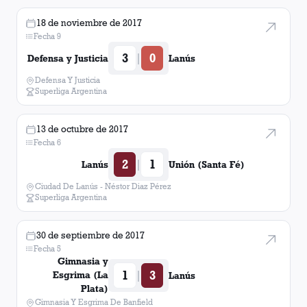
18 de noviembre de 2017
Fecha 9
3
0
|
Defensa y Justicia
Lanús
Defensa Y Justicia
Superliga Argentina
13 de octubre de 2017
Fecha 6
2
1
|
Lanús
Unión (Santa Fé)
Ciudad De Lanús - Néstor Diaz Pérez
Superliga Argentina
30 de septiembre de 2017
Fecha 5
Gimnasia y
1
3
|
Esgrima (La
Lanús
Plata)
Gimnasia Y Esgrima De Banfield