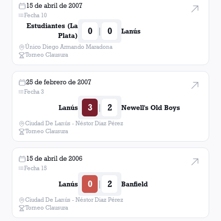
15 de abril de 2007
Fecha 10
Estudiantes (La
0
0
|
Lanús
Plata)
Único Diego Armando Maradona
Torneo Clausura
25 de febrero de 2007
Fecha 3
3
2
|
Lanús
Newell's Old Boys
Ciudad De Lanús - Néstor Diaz Pérez
Torneo Clausura
15 de abril de 2006
Fecha 15
0
2
|
Lanús
Banfield
Ciudad De Lanús - Néstor Diaz Pérez
Torneo Clausura