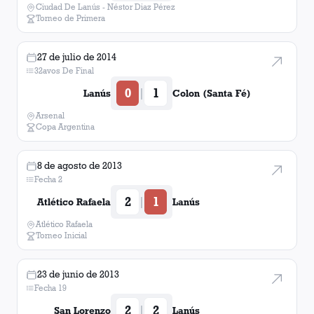
Ciudad De Lanús - Néstor Diaz Pérez
Torneo de Primera
27 de julio de 2014
32avos De Final
0
1
|
Lanús
Colon (Santa Fé)
Arsenal
Copa Argentina
8 de agosto de 2013
Fecha 2
2
1
|
Atlético Rafaela
Lanús
Atlético Rafaela
Torneo Inicial
23 de junio de 2013
Fecha 19
2
2
|
San Lorenzo
Lanús