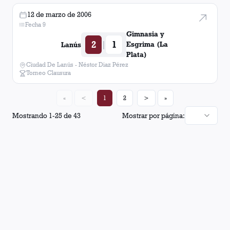
12 de marzo de 2006
Fecha 9
Gimnasia y
2
1
|
Esgrima (La
Lanús
Plata)
Ciudad De Lanús - Néstor Diaz Pérez
Torneo Clausura
«
<
1
2
>
»
Mostrando
1
-
25
de
43
Mostrar por página: