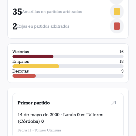
35
Amarillas en partidos arbitrados
2
Rojas en partidos arbitrados
Victorias
16
Empates
18
Derrotas
9
Primer partido
14 de mayo de 2000
·
Lanús
0
vs
Talleres
(Córdoba)
0
Fecha 11
-
Torneo Clausura