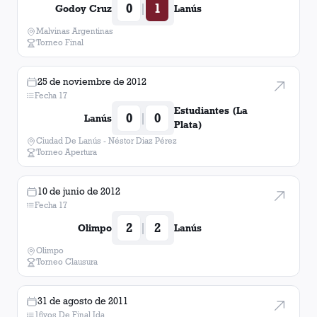
0
1
|
Godoy Cruz
Lanús
Malvinas Argentinas
Torneo Final
25 de noviembre de 2012
Fecha 17
Estudiantes (La
0
0
|
Lanús
Plata)
Ciudad De Lanús - Néstor Diaz Pérez
Torneo Apertura
10 de junio de 2012
Fecha 17
2
2
|
Olimpo
Lanús
Olimpo
Torneo Clausura
31 de agosto de 2011
16vos De Final Ida