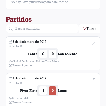
No hay llave publicada para este torneo.
Diego Valeri
16
Partidos
Matías Fritzler
16
Filtros
Mario Regueiro
15
Oswaldo Vizcarrondo
15
8 de diciembre de 2012
Fecha 19
Silvio Romero
13
0
0
|
Lanús
San Lorenzo
Ciudad De Lanús - Néstor Diaz Pérez
Oscar Junior Benítez
11
Torneo Apertura
Diego González
9
2 de diciembre de 2012
Fecha 18
Carlos Izquierdoz
6
1
0
|
River Plate
Lanús
Bruno Vides
4
Monumental
Torneo Apertura