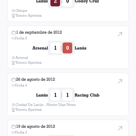
2
0
|
Lanús
Godoy Cruz
Olimpo
Torneo Apertura
1 de septiembre de 2012
Fecha 5
1
0
|
Arsenal
Lanús
Arsenal
Torneo Apertura
26 de agosto de 2012
Fecha 4
1
1
|
Lanús
Racing Club
Ciudad De Lanús - Néstor Diaz Pérez
Torneo Apertura
19 de agosto de 2012
Fecha 3