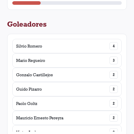
Goleadores
Silvio Romero
4
Mario Regueiro
3
Gonzalo Castillejos
2
Guido Pizarro
2
Paolo Goltz
2
Mauricio Ernesto Pereyra
2
Victor Ayala
2