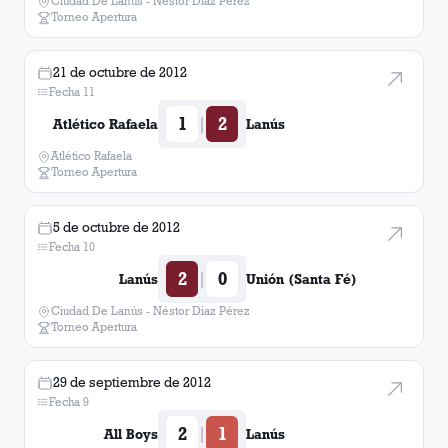
Ciudad De Lanús - Néstor Diaz Pérez
Torneo Apertura
21 de octubre de 2012
Fecha 11
1
2
|
Atlético Rafaela
Lanús
Atlético Rafaela
Torneo Apertura
5 de octubre de 2012
Fecha 10
2
0
|
Lanús
Unión (Santa Fé)
Ciudad De Lanús - Néstor Diaz Pérez
Torneo Apertura
29 de septiembre de 2012
Fecha 9
2
1
|
All Boys
Lanús