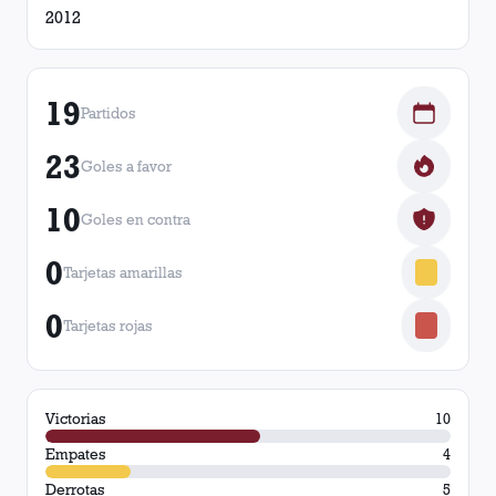
2012
19
Partidos
23
Goles a favor
10
Goles en contra
0
Tarjetas amarillas
0
Tarjetas rojas
Victorias
10
Empates
4
Derrotas
5