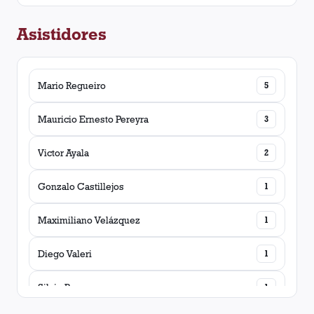
Asistidores
Diego Valeri
2
Carlos Araujo
1
Mario Regueiro
5
Matías Fritzler
1
Mauricio Ernesto Pereyra
3
Diego González
1
Victor Ayala
2
Gonzalo Castillejos
1
Maximiliano Velázquez
1
Diego Valeri
1
Silvio Romero
1