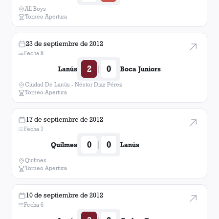
All Boys
Torneo Apertura
23 de septiembre de 2012
Fecha 8
2
0
|
Lanús
Boca Juniors
Ciudad De Lanús - Néstor Diaz Pérez
Torneo Apertura
17 de septiembre de 2012
Fecha 7
0
0
|
Quilmes
Lanús
Quilmes
Torneo Apertura
10 de septiembre de 2012
Fecha 6