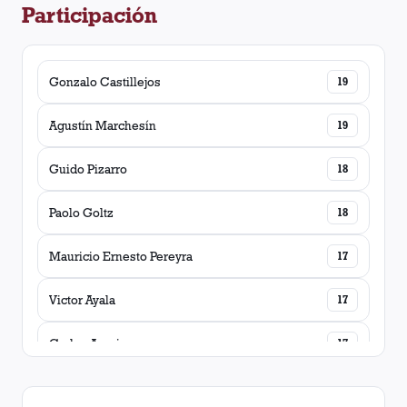
Participación
Gonzalo Castillejos
19
Agustín Marchesín
19
Guido Pizarro
18
Paolo Goltz
18
Mauricio Ernesto Pereyra
17
Victor Ayala
17
Carlos Araujo
17
Maximiliano Velázquez
17