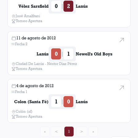
0
2
|
Vélez Sarsfield
Lanús
José Amalfitani
Torneo Apertura
11 de agosto de 2012
Fecha 2
0
1
|
Lanús
Newell's Old Boys
Ciudad De Lanús - Néstor Diaz Pérez
Torneo Apertura
4 de agosto de 2012
Fecha 1
1
0
|
Colon (Santa Fé)
Lanús
Colón (sf)
Torneo Apertura
«
<
1
>
»