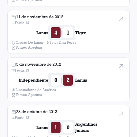
11 de noviembre de 2012
Fecha 14
4
1
|
Lanús
Tigre
Ciudad De Lanús - Néstor Diaz Pérez
Torneo Apertura
5 de noviembre de 2012
Fecha 13
0
2
|
Independiente
Lanús
Libertadores de América
Torneo Apertura
28 de octubre de 2012
Fecha 12
Argentinos
1
0
|
Lanús
Juniors