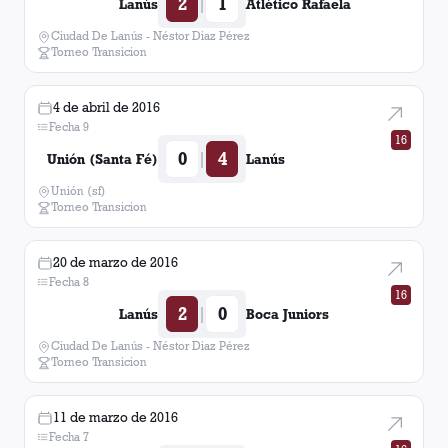
2
1
|
Lanús
Atlético Rafaela
Deportivo Cali
1
victoria
Ciudad De Lanús - Néstor Diaz Pérez
Torneo Transicion
4 de abril de 2016
Fecha 9
16
0
4
|
Unión (Santa Fé)
Lanús
Unión (sf)
Torneo Transicion
20 de marzo de 2016
Fecha 8
16
2
0
|
Lanús
Boca Juniors
Ciudad De Lanús - Néstor Diaz Pérez
Torneo Transicion
11 de marzo de 2016
Fecha 7