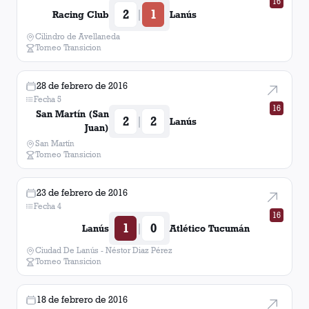
16
2
1
|
Racing Club
Lanús
Cilindro de Avellaneda
Torneo Transicion
28 de febrero de 2016
Fecha 5
16
San Martín (San
2
2
|
Lanús
Juan)
San Martín
Torneo Transicion
23 de febrero de 2016
Fecha 4
16
1
0
|
Lanús
Atlético Tucumán
Ciudad De Lanús - Néstor Diaz Pérez
Torneo Transicion
18 de febrero de 2016