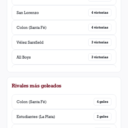
San Lorenzo
4
victorias
Colon (Santa Fé)
4
victorias
Vélez Sarsfield
3
victorias
All Boys
3
victorias
Tigre
3
victorias
Rivales más goleados
Banfield
3
victorias
Arsenal
Colon (Santa Fé)
3
victorias
4
goles
Argentinos Juniors
Estudiantes (La Plata)
3
victorias
2
goles