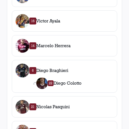
Victor Ayala
16
Marcelo Herrera
14
Diego Braghieri
6
Diego Colotto
22
Nicolas Pasquini
21