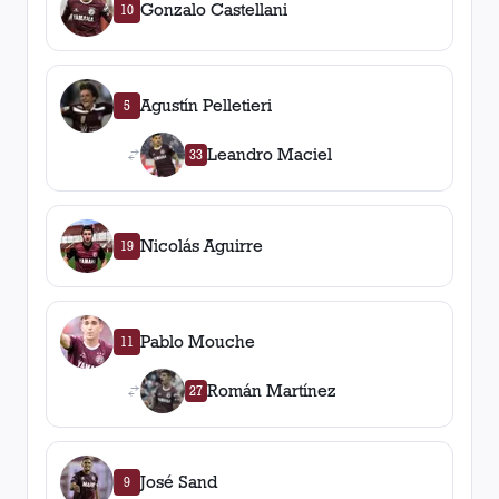
Gonzalo Castellani
10
Agustín Pelletieri
5
Leandro Maciel
33
Nicolás Aguirre
19
Pablo Mouche
11
Román Martínez
27
José Sand
9