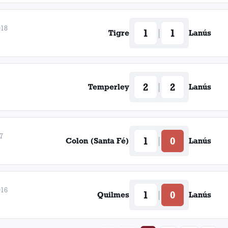
018
1
1
|
Tigre
Lanús
2
2
|
Temperley
Lanús
7
1
0
|
Colon (Santa Fé)
Lanús
016
1
0
|
Quilmes
Lanús