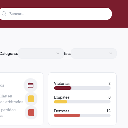
 6 empates y 12 derrotas.
Categoría:
Era:
Victorias
8
dos
llas en
Empates
6
dos arbitrados
 partidos
Derrotas
12
os