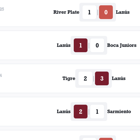
025
1
0
|
River Plate
Lanús
1
0
|
Lanús
Boca Juniors
4
2
3
|
Tigre
Lanús
2
1
|
Lanús
Sarmiento