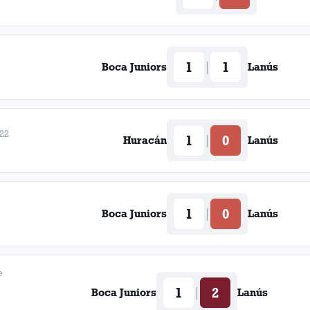
1
1
|
Boca Juniors
Lanús
022
1
0
|
Huracán
Lanús
1
0
|
Boca Juniors
Lanús
e
1
2
|
Boca Juniors
Lanús