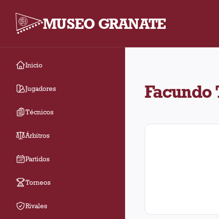
MUSEO GRANATE
Inicio
Facundo Tello arbitró 
Facundo 
Jugadores
Técnicos
Árbitros
Partidos
Torneos
Rivales