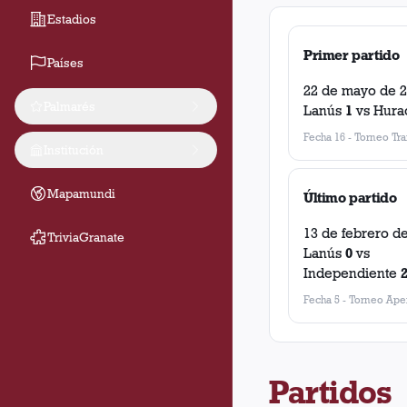
Estadios
Primer partido
Países
22 de mayo de 
Palmarés
Lanús
1
vs
Hura
Fecha 16
-
Torneo Tra
Institución
Mapamundi
Último partido
13 de febrero d
TriviaGranate
Lanús
0
vs
Independiente
Fecha 5
-
Torneo Aper
Partidos