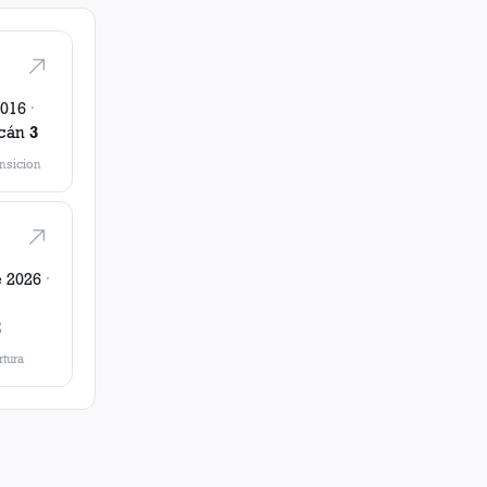
2016
·
cán
3
nsicion
e 2026
·
2
tura