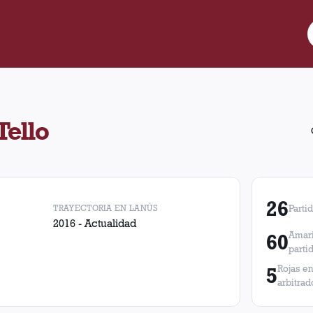
26 partidos de Lanús. En esos partidos, Lanús obtuvo 8 victorias,
Tello
26
TRAYECTORIA EN LANÚS
Parti
2016 - Actualidad
60
Amari
parti
5
Rojas en
arbitrad