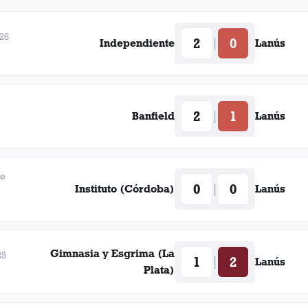
026
2
0
|
Independiente
Lanús
2
1
|
Banfield
Lanús
de
0
0
|
Instituto (Córdoba)
Lanús
Gimnasia y Esgrima (La
25
1
2
|
Lanús
Plata)