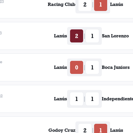
023
2
1
|
Racing Club
Lanús
3
2
1
|
Lanús
San Lorenzo
de
0
1
|
Lanús
Boca Juniors
22
1
1
|
Lanús
Independient
2
1
|
Godoy Cruz
Lanús