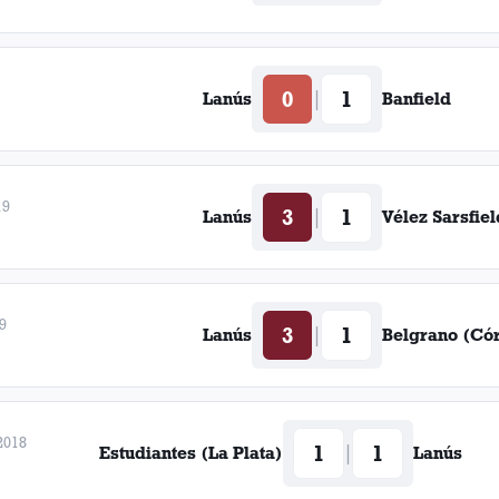
0
1
|
Lanús
Banfield
19
3
1
|
Lanús
Vélez Sarsfiel
9
3
1
|
Lanús
Belgrano (Có
2018
1
1
|
Estudiantes (La Plata)
Lanús