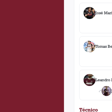
José Mar
Tomas B
Leandro 
Técnico