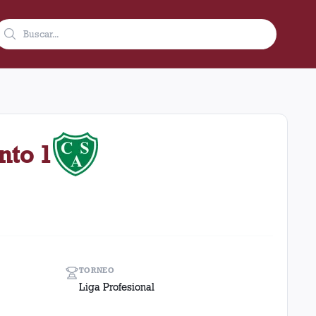
condición de local en el estadio Ciudad De Lanús - Néstor Diaz P
nto 1
TORNEO
Liga Profesional