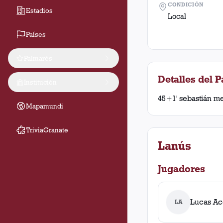
CONDICIÓN
Estadios
Local
Países
Palmarés
Detalles del P
Institución
45+1' sebastián me
Mapamundi
TriviaGranate
Lanús
Jugadores
Lucas Ac
LA