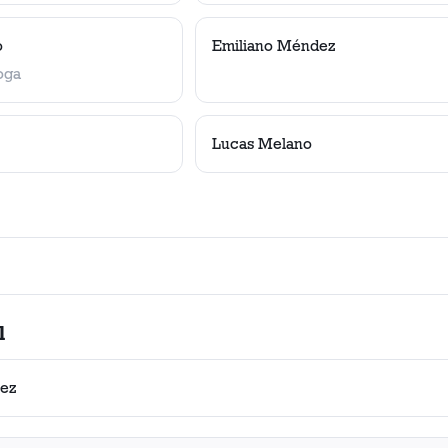
o
Emiliano Méndez
oga
Lucas Melano
l
pez