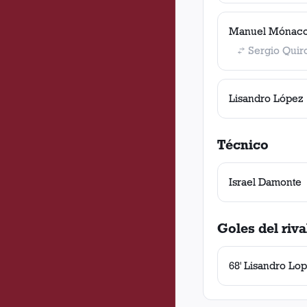
Manuel Mónac
Sergio Quir
Lisandro López
Técnico
Israel Damonte
Goles del riva
68' Lisandro Lo