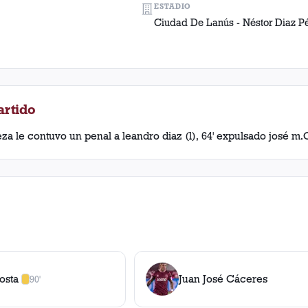
ESTADIO
Ciudad De Lanús - Néstor Diaz P
artido
za le contuvo un penal a leandro diaz (l), 64' expulsado josé m.C
osta
Juan José Cáceres
90'
1
amarilla
,
0
roja
s