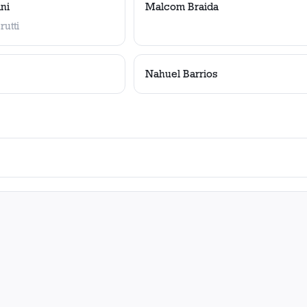
ni
Malcom Braida
utti
Nahuel Barrios