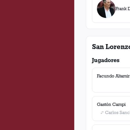
Frank 
San Lorenz
Jugadores
Facundo Altami
Gastón Campi
Carlos San