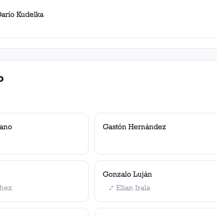
Darío Kudelka
o
rano
Gastón Hernández
Gonzalo Luján
chez
Elian Irala