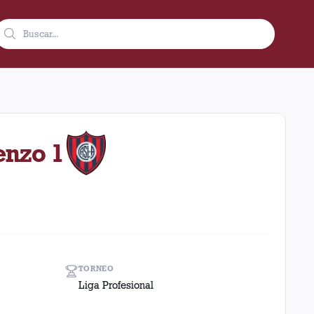
en condición de local en el estadio Ciudad De Lanús - Néstor Dia
enzo 1
TORNEO
Liga Profesional