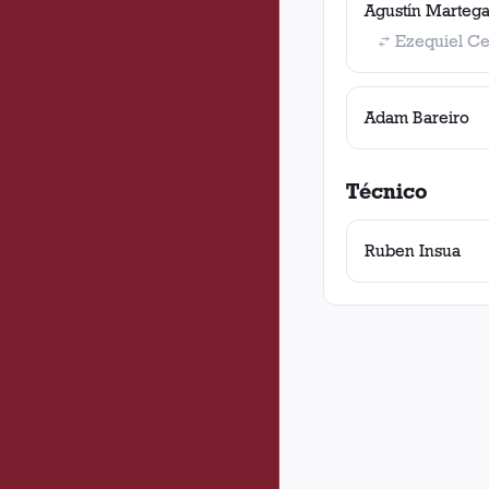
Agustín Martega
Ezequiel Cer
Adam Bareiro
Técnico
Ruben Insua