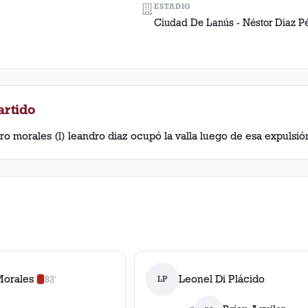
ESTADIO
Ciudad De Lanús - Néstor Diaz P
artido
aro morales (l) leandro diaz ocupó la valla luego de esa expulsió
Morales
Leonel Di Plácido
83'
LP
0
amarilla
s
,
1
roja