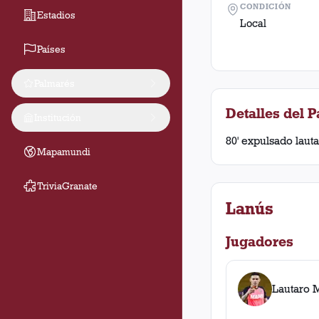
CONDICIÓN
Estadios
Local
Países
Palmarés
Detalles del P
Institución
80' expulsado laut
Mapamundi
TriviaGranate
Lanús
Jugadores
Lautaro 