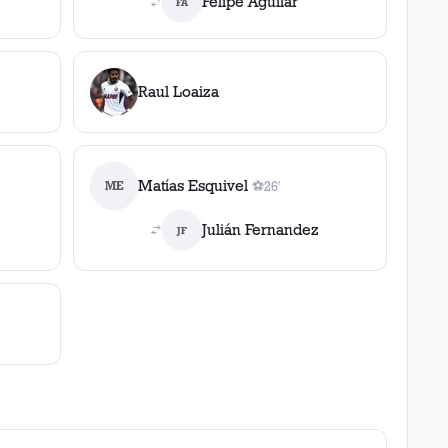
Felipe Aguilar
FA
Raul Loaiza
Matías Esquivel
ME
⚽
26'
1
gol
, 26'
Julián Fernandez
JF
a
,
0
roja
s