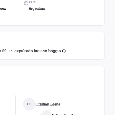
PAÍS
érez
Argentina
n.90 +4' expulsado luciano boggio (l)
Cristian Lema
CL