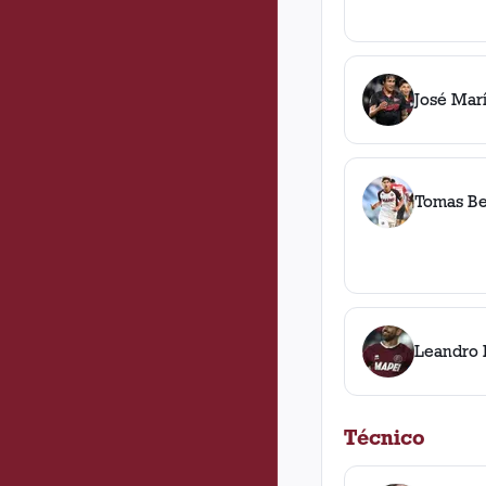
José Mar
Tomas B
Leandro 
Técnico