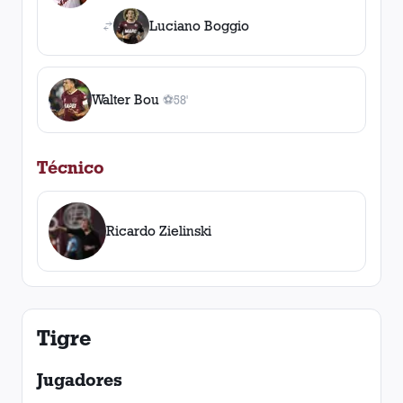
Luciano Boggio
Walter Bou
⚽
58'
1
gol
, 58'
Técnico
Ricardo Zielinski
Tigre
Jugadores