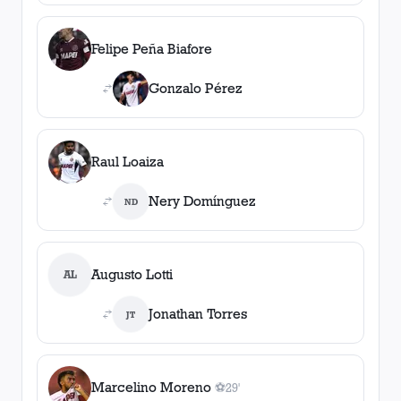
Felipe Peña Biafore
Gonzalo Pérez
Raul Loaiza
Nery Domínguez
ND
Augusto Lotti
AL
Jonathan Torres
JT
Marcelino Moreno
⚽
29'
1
gol
, 29'