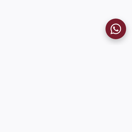
MUSEO GRANATE
El Museo
Historia del Club
Historia del Museo
Misión
Socios Fundadores
Cambios en la web
Contacto