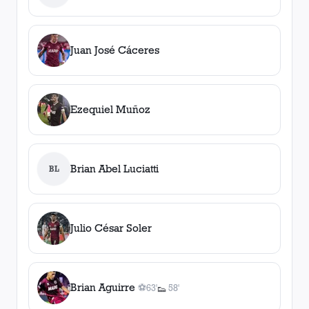
Juan José Cáceres
Ezequiel Muñoz
Brian Abel Luciatti
BL
Julio César Soler
Brian Aguirre
⚽
63'
58'
👟
1
gol
1
, 63'
asistencia