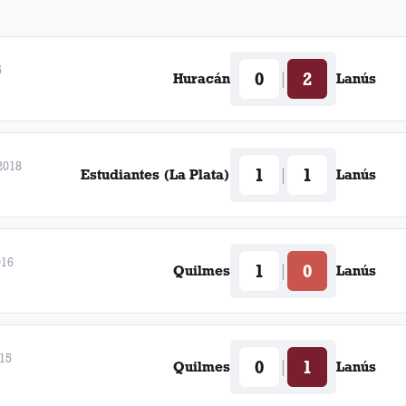
5
0
2
|
Huracán
Lanús
2018
1
1
|
Estudiantes (La Plata)
Lanús
016
1
0
|
Quilmes
Lanús
015
0
1
|
Quilmes
Lanús