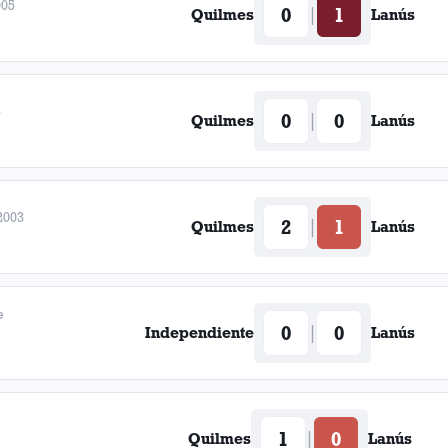
005
0
1
|
Quilmes
Lanús
5
0
0
|
Quilmes
Lanús
2003
2
1
|
Quilmes
Lanús
e
0
0
|
Independiente
Lanús
1
0
|
Quilmes
Lanús