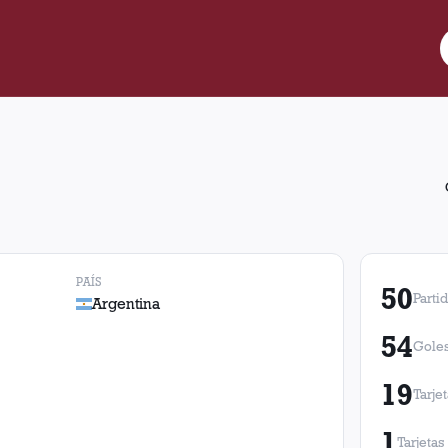
 Argentina, Lanús jugó 50 partidos con 14 victorias, 16 empates 
PAÍS
50
Parti
Argentina
54
Goles
19
Tarje
1
Tarjetas