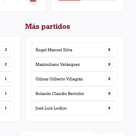
Más partidos
3
Ángel Manuel Silva
8
2
Maximiliano Velázquez
8
1
Gilmar Gilberto Villagrán
8
1
Rolando Claudio Bertolini
8
1
José Luis Lodico
6