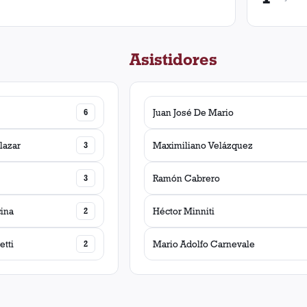
Asistidores
6
Juan José De Mario
lazar
3
Maximiliano Velázquez
3
Ramón Cabrero
ina
2
Héctor Minniti
etti
2
Mario Adolfo Carnevale