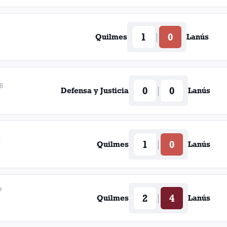
1
0
|
Quilmes
Lanús
6
0
0
|
Defensa y Justicia
Lanús
5
1
0
|
Quilmes
Lanús
e
2
4
|
Quilmes
Lanús