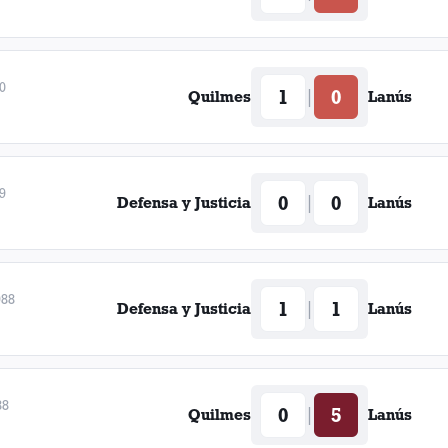
0
1
0
|
Quilmes
Lanús
9
0
0
|
Defensa y Justicia
Lanús
988
1
1
|
Defensa y Justicia
Lanús
88
0
5
|
Quilmes
Lanús