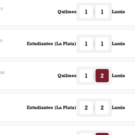
10
1
1
|
Quilmes
Lanús
09
1
1
|
Estudiantes (La Plata)
Lanús
006
1
2
|
Quilmes
Lanús
2
2
|
Estudiantes (La Plata)
Lanús