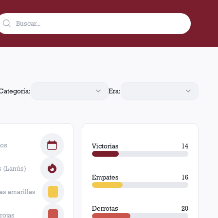
y 20 derrotas.
Categoría:
Era:
dos
Victorias
14
 (Lanús)
Empates
16
tas amarillas
Derrotas
20
 rojas