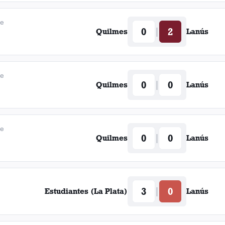
de
0
2
|
Quilmes
Lanús
de
0
0
|
Quilmes
Lanús
de
0
0
|
Quilmes
Lanús
3
0
|
Estudiantes (La Plata)
Lanús