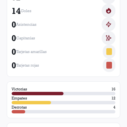
14
Goles
0
Asistencias
0
Capitanías
0
Tarjetas amarillas
0
Tarjetas rojas
Victorias
16
Empates
12
Derrotas
4