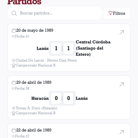
Partidos
Atlético Tucumán
1
gol
Filtros
Colon (Santa Fé)
1
gol
20 de mayo de 1989
Fecha 41
Central Córdoba
1
1
|
(Santiago del
Lanús
Estero)
Ciudad De Lanús - Néstor Diaz Pérez
Campeonato Nacional B
29 de abril de 1989
Fecha 38
0
0
|
Huracán
Lanús
Tomas A. Duco (Huracán)
Campeonato Nacional B
22 de abril de 1989
Fecha 37