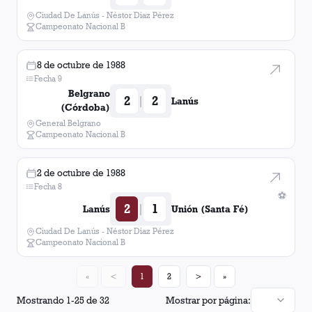
Ciudad De Lanús - Néstor Diaz Pérez
Campeonato Nacional B
8 de octubre de 1988
Fecha 9
Belgrano
2
2
|
Lanús
(Córdoba)
General Belgrano
Campeonato Nacional B
2 de octubre de 1988
Fecha 8
⚽
2
1
|
Lanús
Unión (Santa Fé)
Ciudad De Lanús - Néstor Diaz Pérez
Campeonato Nacional B
«
<
1
2
>
»
Mostrando
1
-
25
de
32
Mostrar por página: