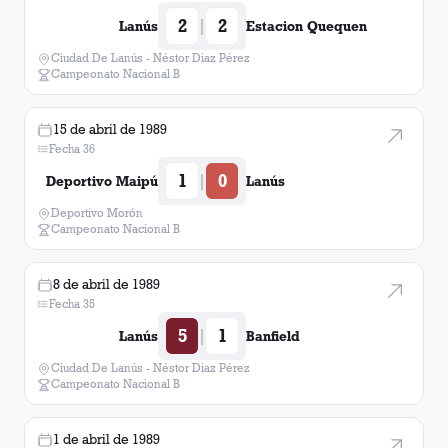
2
2
|
Lanús
Estacion Quequen
Ciudad De Lanús - Néstor Diaz Pérez
Campeonato Nacional B
15 de abril de 1989
Fecha 36
1
0
|
Deportivo Maipú
Lanús
Deportivo Morón
Campeonato Nacional B
8 de abril de 1989
Fecha 35
5
1
|
Lanús
Banfield
Ciudad De Lanús - Néstor Diaz Pérez
Campeonato Nacional B
1 de abril de 1989