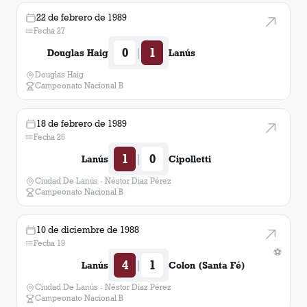
22 de febrero de 1989
Fecha 27
0
1
|
Douglas Haig
Lanús
Douglas Haig
Campeonato Nacional B
18 de febrero de 1989
Fecha 26
1
0
|
Lanús
Cipolletti
Ciudad De Lanús - Néstor Diaz Pérez
Campeonato Nacional B
10 de diciembre de 1988
Fecha 19
⚽
4
1
|
Lanús
Colon (Santa Fé)
Ciudad De Lanús - Néstor Diaz Pérez
Campeonato Nacional B