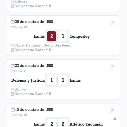
Platense
Campeonato Nacional B
29 de octubre de 1988
Fecha 12
2
1
|
Lanús
Temperley
Ciudad De Lanús - Néstor Diaz Pérez
Campeonato Nacional B
22 de octubre de 1988
Fecha 11
1
1
|
Defensa y Justicia
Lanús
Quilmes
Campeonato Nacional B
15 de octubre de 1988
Fecha 10
⚽
2
2
|
Lanús
Atlético Tucumán