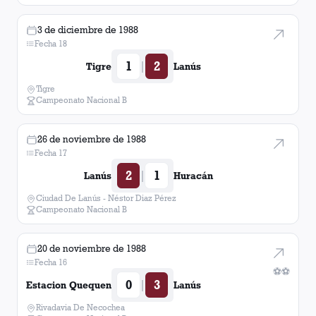
3 de diciembre de 1988
Fecha 18
1
2
|
Tigre
Lanús
Tigre
Campeonato Nacional B
26 de noviembre de 1988
Fecha 17
2
1
|
Lanús
Huracán
Ciudad De Lanús - Néstor Diaz Pérez
Campeonato Nacional B
20 de noviembre de 1988
Fecha 16
⚽
⚽
0
3
|
Estacion Quequen
Lanús
Rivadavia De Necochea