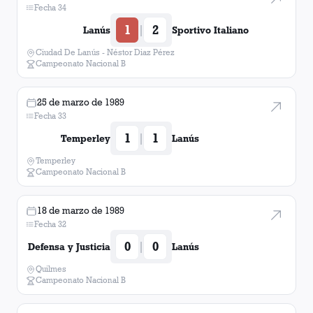
Fecha 34
1
2
|
Lanús
Sportivo Italiano
Ciudad De Lanús - Néstor Diaz Pérez
Campeonato Nacional B
25 de marzo de 1989
Fecha 33
1
1
|
Temperley
Lanús
Temperley
Campeonato Nacional B
18 de marzo de 1989
Fecha 32
0
0
|
Defensa y Justicia
Lanús
Quilmes
Campeonato Nacional B