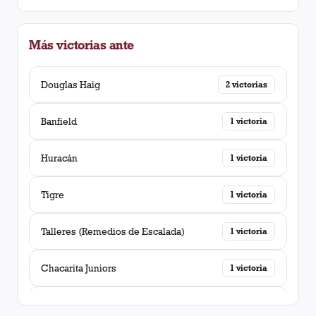
Más victorias ante
Douglas Haig
2
victorias
Banfield
1
victoria
Huracán
1
victoria
Tigre
1
victoria
Talleres (Remedios de Escalada)
1
victoria
Chacarita Juniors
1
victoria
Los Andes
1
victoria