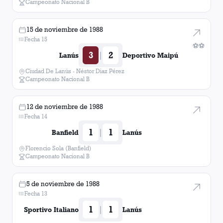
Campeonato Nacional B
15 de noviembre de 1988
Fecha 15
⚽
⚽
3
2
|
Lanús
Deportivo Maipú
Ciudad De Lanús - Néstor Diaz Pérez
Campeonato Nacional B
12 de noviembre de 1988
Fecha 14
1
1
|
Banfield
Lanús
Florencio Sola (Banfield)
Campeonato Nacional B
5 de noviembre de 1988
Fecha 13
1
1
|
Sportivo Italiano
Lanús