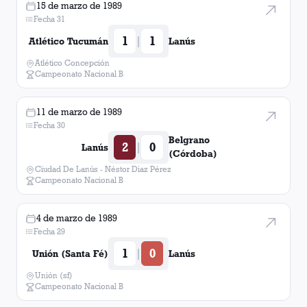
15 de marzo de 1989
Fecha 31
1
1
|
Atlético Tucumán
Lanús
Atlético Concepción
Campeonato Nacional B
11 de marzo de 1989
Fecha 30
Belgrano
2
0
|
Lanús
(Córdoba)
Ciudad De Lanús - Néstor Diaz Pérez
Campeonato Nacional B
4 de marzo de 1989
Fecha 29
1
0
|
Unión (Santa Fé)
Lanús
Unión (sf)
Campeonato Nacional B