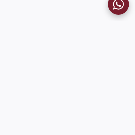
MUSEO GRANATE
El Museo
Historia del Club
Historia del Museo
Misión
Socios Fundadores
Cambios en la web
Contacto
Pioneros en el mundo en integrar oficialmente las estadísticas
históricas de forma online