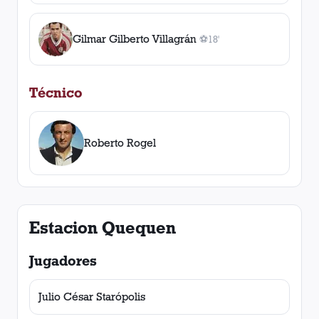
Gilmar Gilberto Villagrán
⚽
18'
1
gol
, 18'
Técnico
Roberto Rogel
Estacion Quequen
Jugadores
Julio César Starópolis