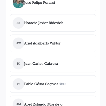
José Felipe Perassi
Horacio Javier Bidevich
HB
Ariel Adalberto Wiktor
AW
Juan Carlos Cabrera
JC
Pablo César Segovia
PS
⚽
90'
1
gol
, 90'
Abel Rolando Moralejo
AM