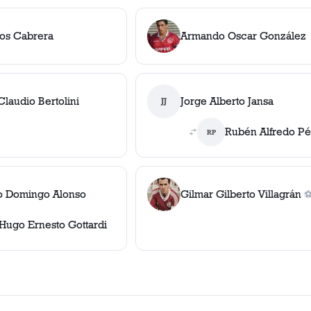
los Cabrera
Armando Oscar González
laudio Bertolini
Jorge Alberto Jansa
JJ
Rubén Alfredo Pé
RP
o Domingo Alonso
Gilmar Gilberto Villagrán
1
Hugo Ernesto Gottardi