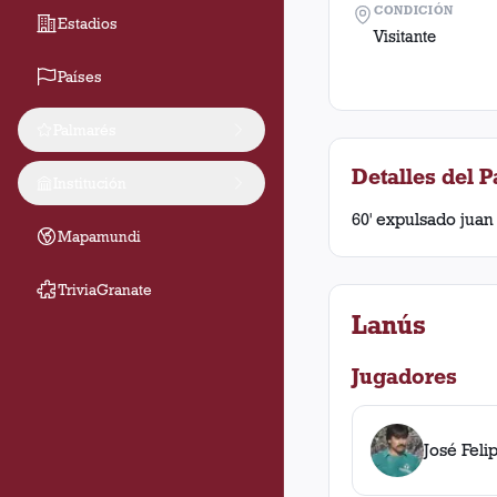
CONDICIÓN
Estadios
Visitante
Países
Palmarés
Detalles del P
Institución
60' expulsado juan 
Mapamundi
TriviaGranate
Lanús
Jugadores
José Feli