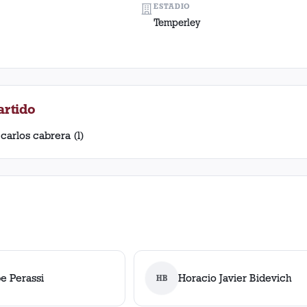
ESTADIO
Temperley
artido
carlos cabrera (l)
pe Perassi
Horacio Javier Bidevich
HB