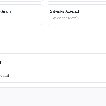
o Arana
Salvador Azerrad
Walter Martín
l
nchini