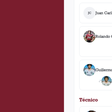
Juan Car
JC
Rolando C
Guillerm
Técnico