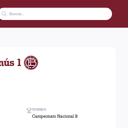
omo visitante en el estadio Temperley (Argentina). El resultado
nús 1
TORNEO
Campeonato Nacional B