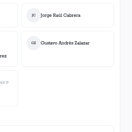
Jorge Raúl Cabrera
JC
Gustavo Andrés Zalazar
GZ
rez
⚽
64' P
gol
, 64' P