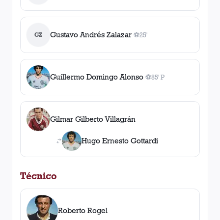
Gustavo Andrés Zalazar
GZ
⚽
25'
1
gol
, 25'
Guillermo Domingo Alonso
⚽
85' P
1
gol
, 85' P
Gilmar Gilberto Villagrán
Hugo Ernesto Gottardi
Técnico
Roberto Rogel