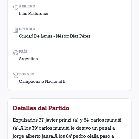
ÁRBITRO
Luis Pasturenzi
ESTADIO
Ciudad De Lanús - Néstor Diaz Pérez
PAÍS
Argentina
TORNEO
Campeonato Nacional B
Detalles del Partido
Expulsados 77' javier prinzi (a) y 84' carlos munutti
(a).A los 79' carlos munutti le detuvo un penal a
jorge alberto jansa.A los 84' pedro olalla pasó a