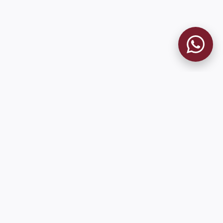
MUSEO GRANATE
El Museo
Historia del Club
Historia del Museo
Misión
Socios Fundadores
Cambios en la web
Contacto