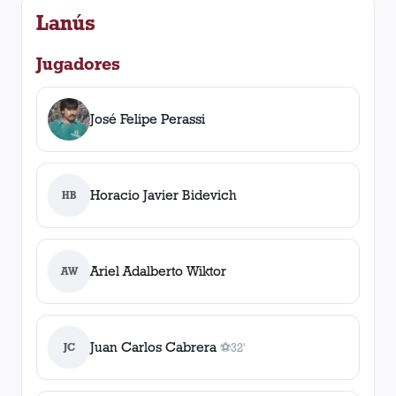
Lanús
Jugadores
José Felipe Perassi
Horacio Javier Bidevich
HB
Ariel Adalberto Wiktor
AW
Juan Carlos Cabrera
JC
⚽
32'
1
gol
, 32'