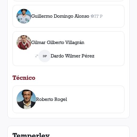
Guillermo Domingo Alonso
⚽
77' P
1
gol
, 77' P
Gilmar Gilberto Villagrán
Dardo Wilmer Pérez
DP
Técnico
Roberto Rogel
Temperley