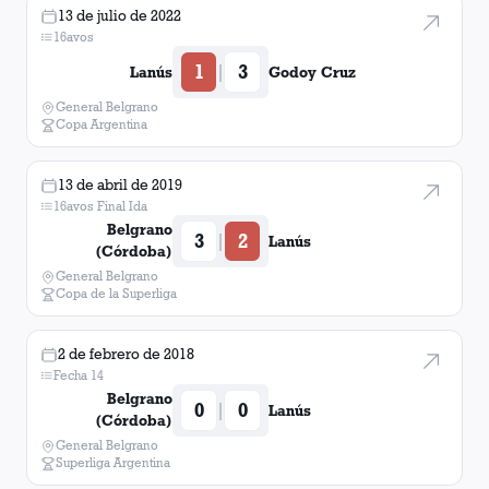
13 de julio de 2022
16avos
1
3
|
Lanús
Godoy Cruz
General Belgrano
Copa Argentina
13 de abril de 2019
16avos Final Ida
Belgrano
3
2
|
Lanús
(Córdoba)
General Belgrano
Copa de la Superliga
2 de febrero de 2018
Fecha 14
Belgrano
0
0
|
Lanús
(Córdoba)
General Belgrano
Superliga Argentina