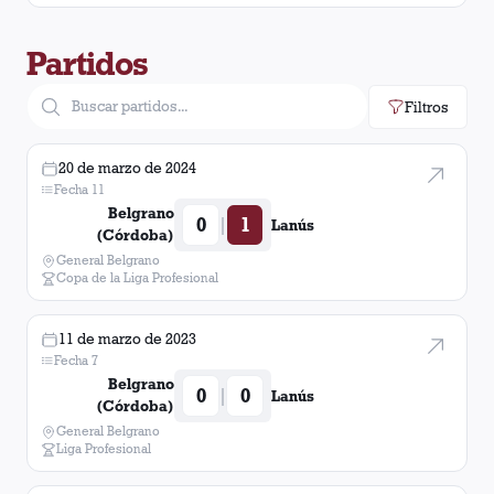
Partidos
Filtros
20 de marzo de 2024
Fecha 11
Belgrano
0
1
|
Lanús
(Córdoba)
General Belgrano
Copa de la Liga Profesional
11 de marzo de 2023
Fecha 7
Belgrano
0
0
|
Lanús
(Córdoba)
General Belgrano
Liga Profesional