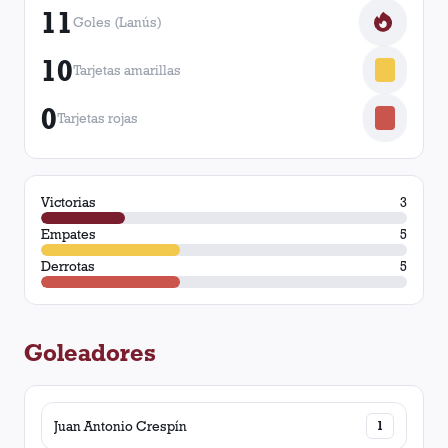
11
Goles (Lanús)
10
Tarjetas amarillas
0
Tarjetas rojas
Victorias
3
Empates
5
Derrotas
5
Goleadores
Juan Antonio Crespín
1