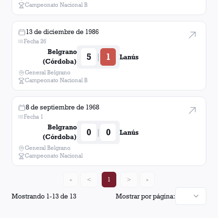
Campeonato Nacional B
13 de diciembre de 1986
Fecha 26
Belgrano
5
1
|
Lanús
(Córdoba)
General Belgrano
Campeonato Nacional B
8 de septiembre de 1968
Fecha 1
Belgrano
0
0
|
Lanús
(Córdoba)
General Belgrano
Campeonato Nacional
«
<
1
>
»
Mostrando
1
-
13
de
13
Mostrar por página: