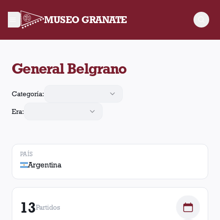
MUSEO GRANATE
En el estadio General Belgrano, Argentina, Lanús jugó 13 part
General Belgrano
Categoría:
Era:
PAÍS
Argentina
13
Partidos