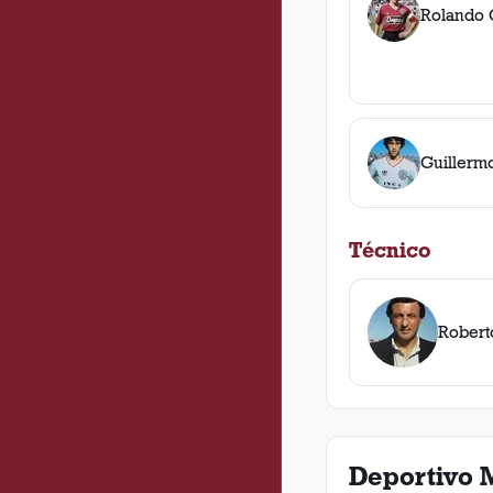
Rolando C
Guillerm
Técnico
Robert
Deportivo 