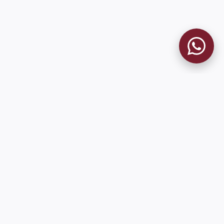
9 de Julio 1680 (Sede Social)
Martes y viernes de 18:00 a 20:00
museo@clublanus.com