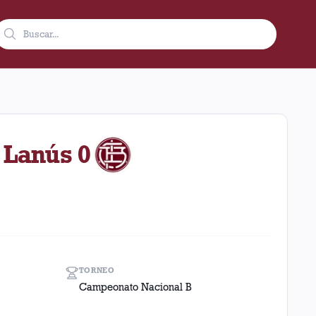
1989 como visitante en el estadio Deportivo Morón (Argentina). E
 Lanús 0
TORNEO
Campeonato Nacional B