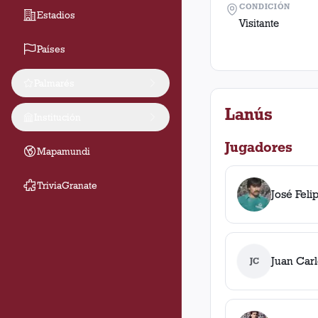
CONDICIÓN
Estadios
Visitante
Países
Palmarés
Lanús
Institución
Jugadores
Mapamundi
TriviaGranate
José Feli
Juan Car
JC