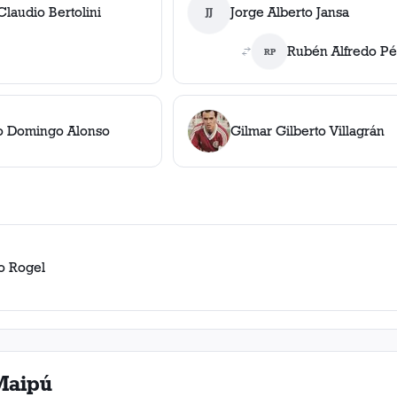
laudio Bertolini
Jorge Alberto Jansa
JJ
Rubén Alfredo Pé
RP
o Domingo Alonso
Gilmar Gilberto Villagrán
o Rogel
Maipú