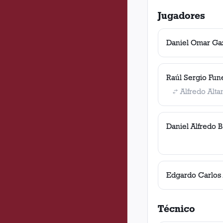
Jugadores
Daniel Omar Ga
Raúl Sergio Fun
Alfredo Alt
Daniel Alfredo B
Edgardo Carlos 
Técnico