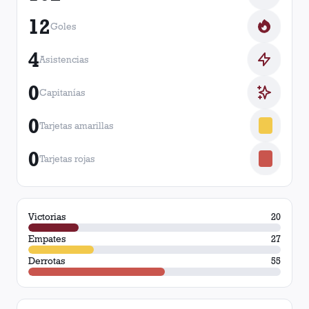
12
Goles
4
Asistencias
0
Capitanías
0
Tarjetas amarillas
0
Tarjetas rojas
Victorias
20
Empates
27
Derrotas
55