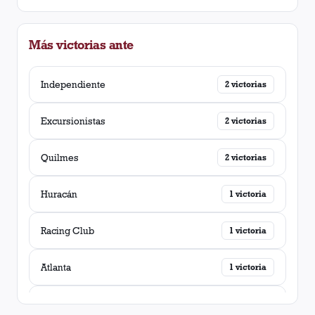
Más victorias ante
Independiente
2
victorias
Excursionistas
2
victorias
Quilmes
2
victorias
Huracán
1
victoria
Racing Club
1
victoria
Atlanta
1
victoria
Ferro Carril Oeste
1
victoria