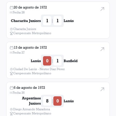
20 de agosto de 1972
Fecha 28
1
1
|
Chacarita Juniors
Lanús
Chacarita Juniors
Campeonato Metropolitano
13 de agosto de 1972
Fecha 27
0
1
|
Lanús
Banfield
Ciudad De Lanús - Néstor Diaz Pérez
Campeonato Metropolitano
6 de agosto de 1972
Fecha 26
Argentinos
8
0
|
Lanús
Juniors
Diego Armando Maradona
Campeonato Metropolitano