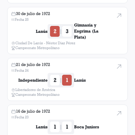
30 de julio de 1972
Fecha 25
Gimnasia y
2
3
|
Esgrima (La
Lanús
Plata)
Ciudad De Lanús - Néstor Diaz Pérez
Campeonato Metropolitano
21 de julio de 1972
Fecha 24
2
1
|
Independiente
Lanús
Libertadores de América
Campeonato Metropolitano
16 de julio de 1972
Fecha 23
1
1
|
Lanús
Boca Juniors