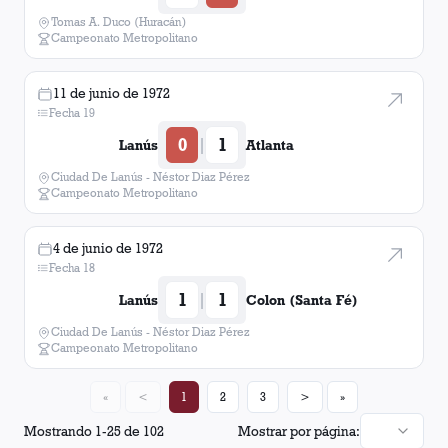
Tomas A. Duco (Huracán)
Campeonato Metropolitano
11 de junio de 1972
Fecha 19
0
1
|
Lanús
Atlanta
Ciudad De Lanús - Néstor Diaz Pérez
Campeonato Metropolitano
4 de junio de 1972
Fecha 18
1
1
|
Lanús
Colon (Santa Fé)
Ciudad De Lanús - Néstor Diaz Pérez
Campeonato Metropolitano
«
<
1
2
3
>
»
Mostrando
1
-
25
de
102
Mostrar por página: