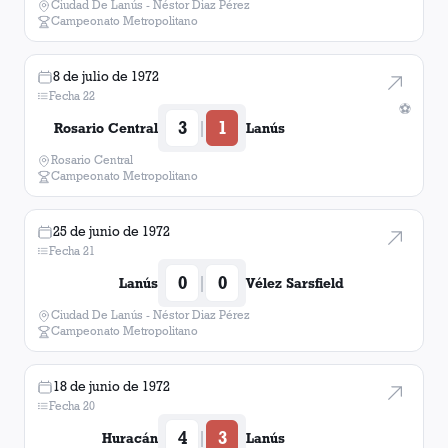
Ciudad De Lanús - Néstor Diaz Pérez
Campeonato Metropolitano
8 de julio de 1972
Fecha 22
⚽
3
1
|
Rosario Central
Lanús
Rosario Central
Campeonato Metropolitano
25 de junio de 1972
Fecha 21
0
0
|
Lanús
Vélez Sarsfield
Ciudad De Lanús - Néstor Diaz Pérez
Campeonato Metropolitano
18 de junio de 1972
Fecha 20
4
3
|
Huracán
Lanús