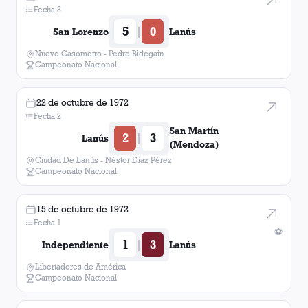
Fecha 3
5
0
|
San Lorenzo
Lanús
Nuevo Gasometro - Pedro Bidegain
Campeonato Nacional
22 de octubre de 1972
Fecha 2
San Martín
2
3
|
Lanús
(Mendoza)
Ciudad De Lanús - Néstor Diaz Pérez
Campeonato Nacional
15 de octubre de 1972
Fecha 1
⚽
1
3
|
Independiente
Lanús
Libertadores de América
Campeonato Nacional