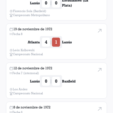
Estudiantes (La
0
0
|
Lanús
Plata)
Florencio Sola (Banfield)
Campeonato Metropolitano
19 de noviembre de 1972
Fecha 8
4
1
|
Atlanta
Lanús
León Kolbowski
Campeonato Nacional
12 de noviembre de 1972
Fecha 7 (interzonal)
0
0
|
Lanús
Banfield
Los Andes
Campeonato Nacional
8 de noviembre de 1972
Fecha 6