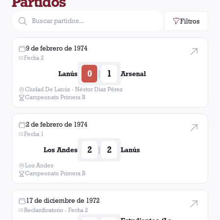
Partidos
Defensores de Belgrano
Almirante Brown
1
victoria
1
gol
Filtros
Argentinos Juniors
1
victoria
9 de febrero de 1974
Fecha 2
0
1
|
Lanús
Arsenal
Ciudad De Lanús - Néstor Diaz Pérez
Campeonato Primera B
2 de febrero de 1974
Fecha 1
2
2
|
Los Andes
Lanús
Los Andes
Campeonato Primera B
17 de diciembre de 1972
Reclasificatorio - Fecha 2