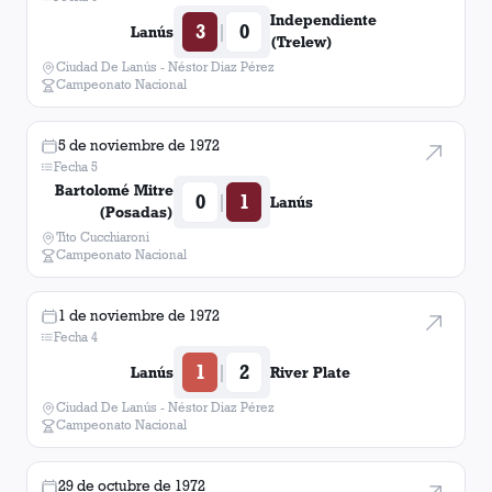
Independiente
3
0
|
Lanús
(Trelew)
Ciudad De Lanús - Néstor Diaz Pérez
Campeonato Nacional
5 de noviembre de 1972
Fecha 5
Bartolomé Mitre
0
1
|
Lanús
(Posadas)
Tito Cucchiaroni
Campeonato Nacional
1 de noviembre de 1972
Fecha 4
1
2
|
Lanús
River Plate
Ciudad De Lanús - Néstor Diaz Pérez
Campeonato Nacional
29 de octubre de 1972