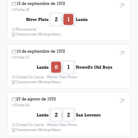
15 de septiembre de 1972
Fecha 32
2
1
|
River Plate
Lanús
Monumental
Campeonato Metropolitano
10 de septiembre de 1972
Fecha 31
0
1
|
Lanús
Newell's Old Boys
Ciudad De Lanús - Néstor Diaz Pérez
Campeonato Metropolitano
27 de agosto de 1972
Fecha 29
2
2
|
Lanús
San Lorenzo
Ciudad De Lanús - Néstor Diaz Pérez
Campeonato Metropolitano