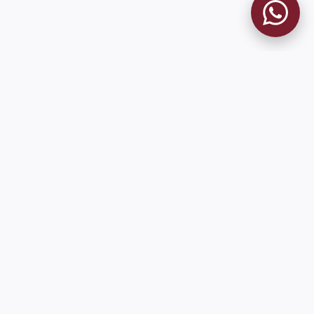
9 de Julio 1680 (Sede Social)
Martes y viernes de 18:00 a 20:00
museo@clublanus.com
Sugerir mejoras o reportar errores