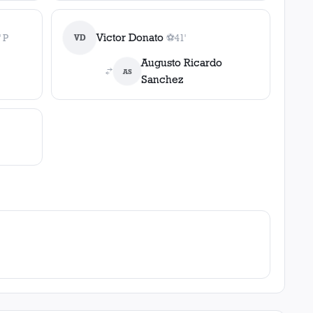
Victor Donato
' P
VD
⚽
41'
l
, 54' P
1
gol
, 41'
Augusto Ricardo
AS
Sanchez