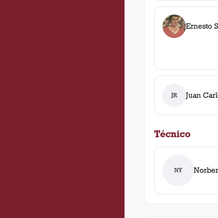
Ernesto 
Juan Carl
JR
Técnico
Norber
NY