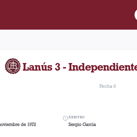
e Lanús y Independiente (Trelew) disputado el Miércoles, 8 de n
Lanús 3 - Independient
Fecha 6
ÁRBITRO
noviembre de 1972
Sergio García