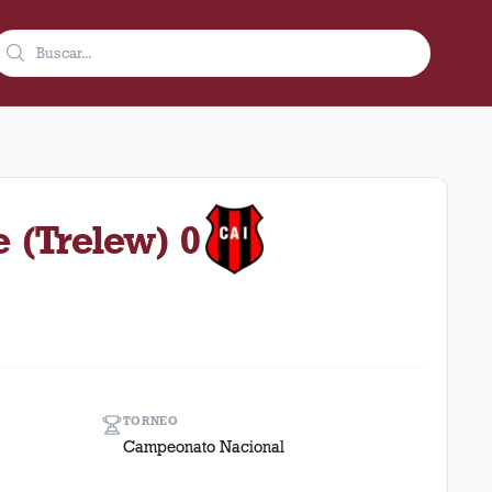
oviembre de 1972 en condición de local en el estadio Ciudad De
e (Trelew) 0
TORNEO
Campeonato Nacional