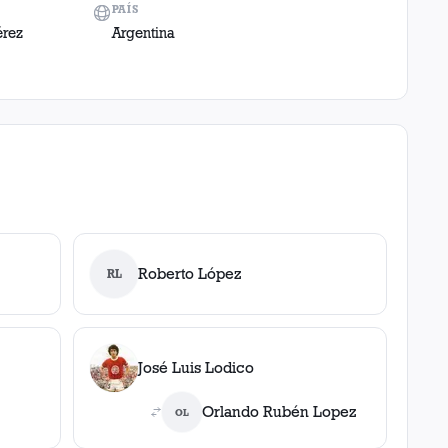
PAÍS
érez
Argentina
Roberto López
RL
José Luis Lodico
Orlando Rubén Lopez
OL