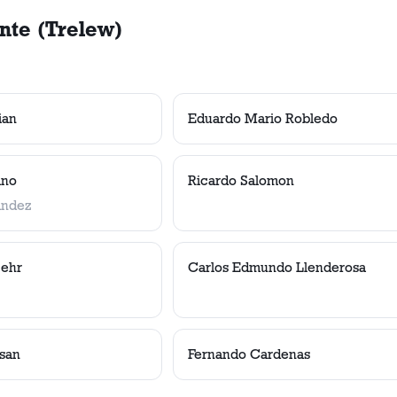
nte (Trelew)
ian
Eduardo Mario Robledo
ino
Ricardo Salomon
andez
Behr
Carlos Edmundo Llenderosa
rsan
Fernando Cardenas