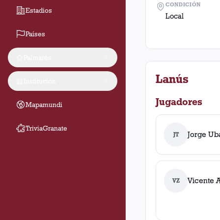
CONDICIÓN
Estadios
Local
Países
Palmarés
Lanús
Institución
Jugadores
Mapamundi
TriviaGranate
Jorge Ub
JT
Vicente A
VZ