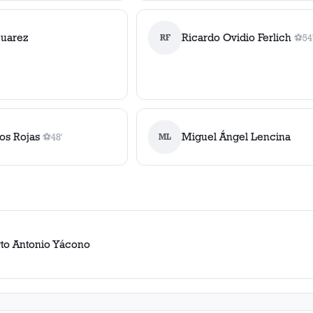
Suarez
Ricardo Ovidio Ferlich
RF
⚽
54
1
go
os Rojas
Miguel Ángel Lencina
⚽
48'
ML
1
gol
, 48'
to Antonio Yácono