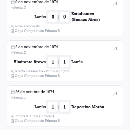
9 de noviembre de 1974
Fecha 3
Estudiantes
0
0
|
Lanús
(Buenos Aires)
León Kolbowski
Copa Campeonato Primera B
2 de noviembre de 1974
Fecha 2
1
1
|
Almirante Brown
Lanús
Nuevo Gasometro - Pedro Bidegain
Copa Campeonato Primera B
26 de octubre de 1974
Fecha 1
1
1
|
Lanús
Deportivo Morón
Tomas A. Duco (Huracán)
Copa Campeonato Primera B