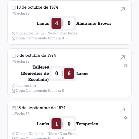
13 de octubre de 1974
Fecha 18
4
0
|
Lanús
Almirante Brown
Ciudad De Lanús - Néstor Diaz Pérez
Copa Campeonato Primera B
5 de octubre de 1974
Fecha 17
⚽
Talleres
0
6
|
(Remedios de
Lanús
Escalada)
Talleres (re)
Copa Campeonato Primera B
28 de septiembre de 1974
Fecha 16
⚽
1
0
|
Lanús
Temperley
Ciudad De Lanús - Néstor Diaz Pérez
Copa Campeonato Primera B