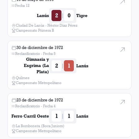
Fecha 12
2
0
|
Lanús
Tigre
Ciudad De Lanús - Néstor Diaz Pérez
Campeonato Primera B
30 de diciembre de 1972
Reclasificatorio - Fecha 5
Gimnasia y
2
1
|
Esgrima (La
Lanús
Plata)
Quilmes
Campeonato Metropolitano
23 de diciembre de 1972
Reclasificatorio - Fecha 4
1
1
|
Ferro Carril Oeste
Lanús
La Bombonera (Boca Juniors)
Campeonato Metropolitano