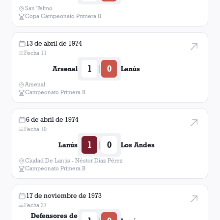
San Telmo
Copa Campeonato Primera B
13 de abril de 1974
Fecha 11
1
0
|
Arsenal
Lanús
Arsenal
Campeonato Primera B
6 de abril de 1974
Fecha 10
1
0
|
Lanús
Los Andes
Ciudad De Lanús - Néstor Diaz Pérez
Campeonato Primera B
17 de noviembre de 1973
Fecha 37
Defensores de