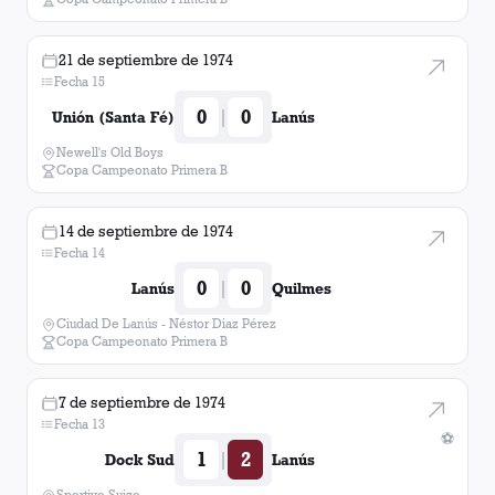
21 de septiembre de 1974
Fecha 15
0
0
|
Unión (Santa Fé)
Lanús
Newell's Old Boys
Copa Campeonato Primera B
14 de septiembre de 1974
Fecha 14
0
0
|
Lanús
Quilmes
Ciudad De Lanús - Néstor Diaz Pérez
Copa Campeonato Primera B
7 de septiembre de 1974
Fecha 13
⚽
1
2
|
Dock Sud
Lanús
Sportivo Suizo