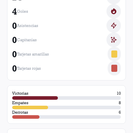
4
Goles
0
Asistencias
0
Capitanías
0
Tarjetas amarillas
0
Tarjetas rojas
Victorias
10
Empates
8
Derrotas
6