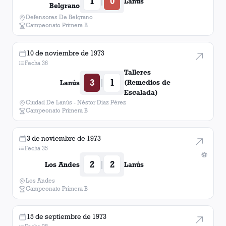
1
0
|
Lanús
Belgrano
Defensores De Belgrano
Campeonato Primera B
10 de noviembre de 1973
Fecha 36
Talleres
3
1
|
(Remedios de
Lanús
Escalada)
Ciudad De Lanús - Néstor Diaz Pérez
Campeonato Primera B
3 de noviembre de 1973
Fecha 35
⚽
2
2
|
Los Andes
Lanús
Los Andes
Campeonato Primera B
15 de septiembre de 1973