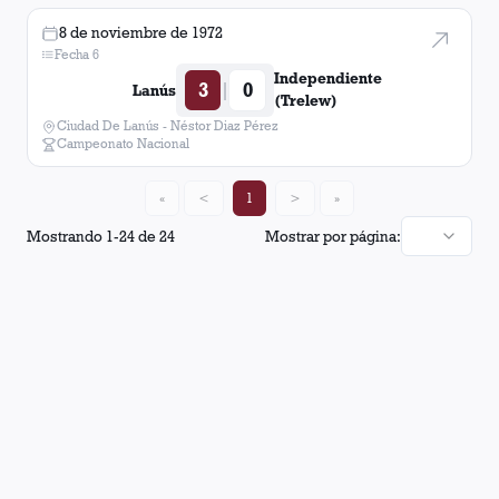
8 de noviembre de 1972
Fecha 6
Independiente
3
0
|
Lanús
(Trelew)
Ciudad De Lanús - Néstor Diaz Pérez
Campeonato Nacional
«
<
1
>
»
Mostrando
1
-
24
de
24
Mostrar por página: