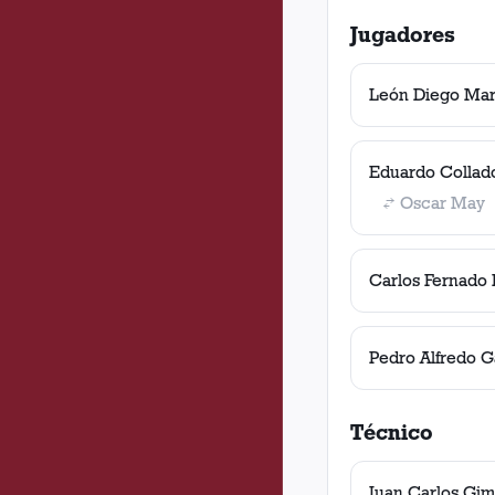
Jugadores
León Diego Mar
Eduardo Collad
Oscar May
Carlos Fernado 
Pedro Alfredo G
Técnico
Juan Carlos Gi