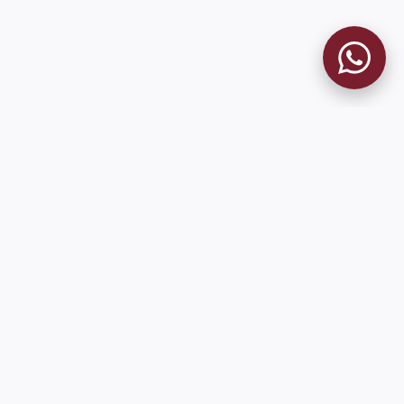
9 de Julio 1680 (Sede Social)
Martes y viernes de 18:00 a 20:00
museo@clublanus.com
Sugerir mejoras o reportar errores