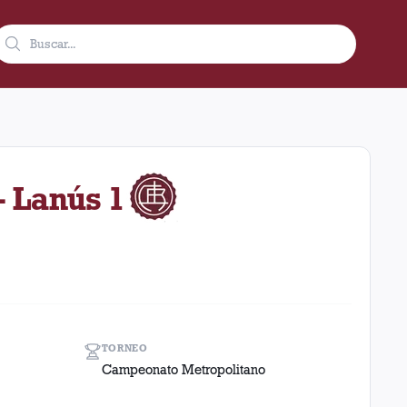
ado, 23 de diciembre de 1972 como visitante en el estadio La Bom
- Lanús 1
TORNEO
Campeonato Metropolitano