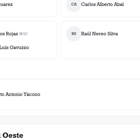
Suarez
Carlos Alberto Abal
CA
os Rojas
Raúl Nereo Silva
⚽
46'
RS
1
gol
, 46'
Luis Gavuzzo
to Antonio Yácono
l Oeste