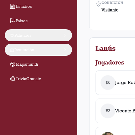
CONDICIÓN
Estadios
Visitante
Países
Palmarés
Lanús
Institución
Jugadores
Mapamundi
TriviaGranate
Jorge Rob
JR
Vicente A
VZ