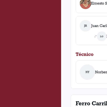
Ernesto 
Juan Carl
JR
LG
Técnico
Norber
NY
Ferro Carri