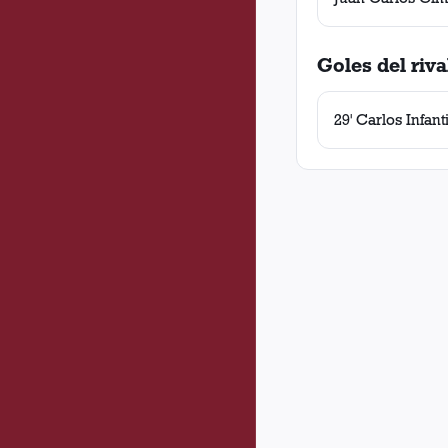
Goles del riva
29' Carlos Infant