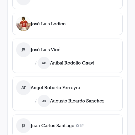
José Luis Lodico
José Luis Vicó
JV
Aníbal Rodolfo Gnavi
AG
Angel Roberto Ferreyra
AF
Augusto Ricardo Sanchez
AS
Juan Carlos Santiago
JS
⚽
19'
1
gol
, 19'