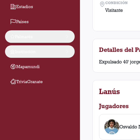
CONDICIÓN
Estadios
Visitante
Países
Palmarés
Detalles del P
Institución
Expulsado 40' jorg
Mapamundi
TriviaGranate
Lanús
Jugadores
Osvaldo 