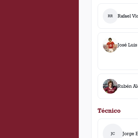
Rafael Vi
RR
José Luis
Rubén Al
Técnico
Jorge 
JC