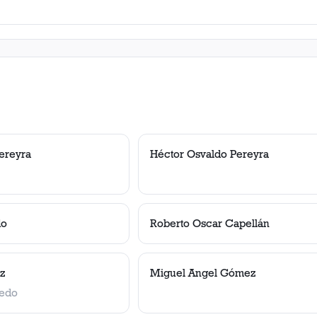
ereyra
Héctor Osvaldo Pereyra
do
Roberto Oscar Capellán
iz
Miguel Angel Gómez
iedo