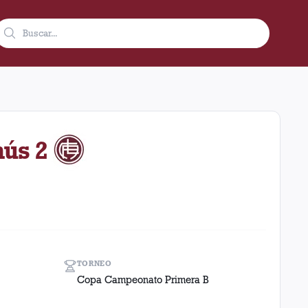
4 como visitante en el estadio Sportivo Suizo (Argentina). El r
nús 2
TORNEO
Copa Campeonato Primera B