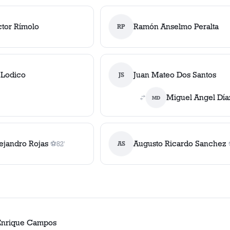
ctor Rímolo
Ramón Anselmo Peralta
RP
 Lodico
Juan Mateo Dos Santos
JS
Miguel Angel Día
MD
ejandro Rojas
Augusto Ricardo Sanchez
⚽
82'
AS
1
gol
, 82'
Enrique Campos