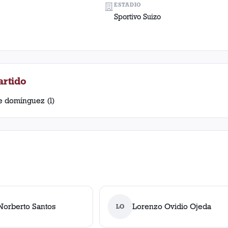
ESTADIO
Sportivo Suizo
artido
e domínguez (l)
Norberto Santos
Lorenzo Ovidio Ojeda
LO