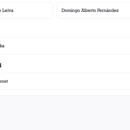
o Leiva
Domingo Alberto Fernández
ia
l
enet