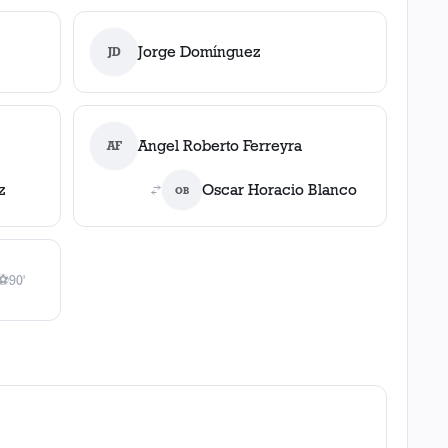
Jorge Domínguez
JD
Angel Roberto Ferreyra
AF
z
Oscar Horacio Blanco
OB
⚽
90'
1
gol
, 90'