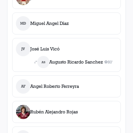
Miguel Angel Díaz
MD
José Luis Vicó
JV
Augusto Ricardo Sanchez
⚽
80'
AS
1
gol
, 80'
Angel Roberto Ferreyra
AF
Rubén Alejandro Rojas