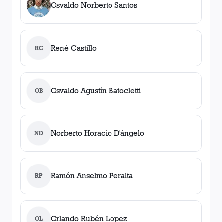
Osvaldo Norberto Santos
René Castillo
RC
Osvaldo Agustín Batocletti
OB
Norberto Horacio D'ángelo
ND
Ramón Anselmo Peralta
RP
Orlando Rubén Lopez
OL