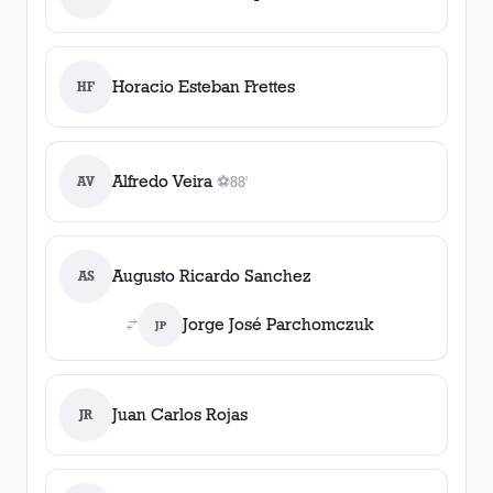
Horacio Esteban Frettes
HF
Alfredo Veira
AV
⚽
88'
1
gol
, 88'
Augusto Ricardo Sanchez
AS
Jorge José Parchomczuk
JP
Juan Carlos Rojas
JR