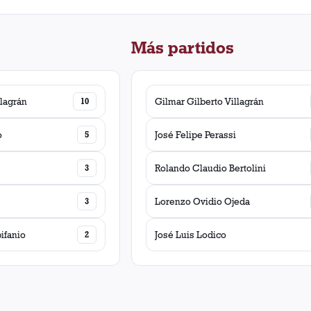
Más partidos
llagrán
10
Gilmar Gilberto Villagrán
o
5
José Felipe Perassi
3
Rolando Claudio Bertolini
3
Lorenzo Ovidio Ojeda
ifanio
2
José Luis Lodico