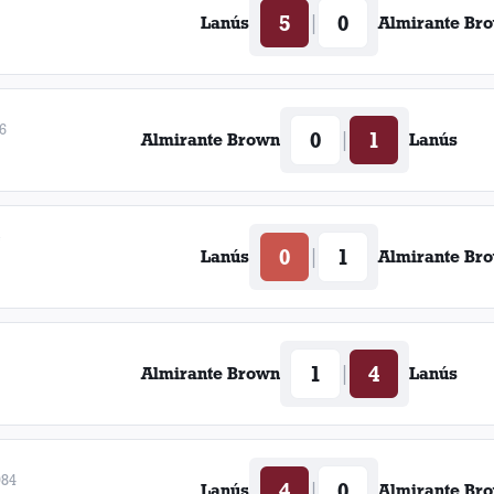
5
0
|
Lanús
Almirante Br
6
0
1
|
Almirante Brown
Lanús
e
0
1
|
Lanús
Almirante Br
1
4
|
Almirante Brown
Lanús
984
4
0
|
Lanús
Almirante Br