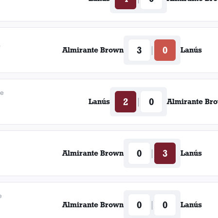
4
3
0
|
Almirante Brown
Lanús
de
2
0
|
Lanús
Almirante Br
0
3
|
Almirante Brown
Lanús
e
0
0
|
Almirante Brown
Lanús