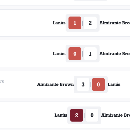
1
2
|
Lanús
Almirante Br
0
1
|
Lanús
Almirante Br
978
3
0
|
Almirante Brown
Lanús
2
0
|
Lanús
Almirante B