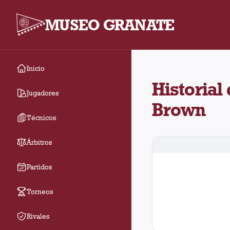
MUSEO GRANATE
Inicio
Historial de Lanús co
Historial
Jugadores
Brown
Técnicos
Árbitros
Partidos
Torneos
Rivales