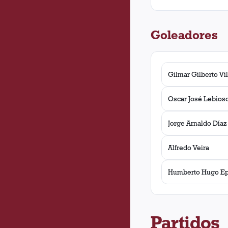
Goleadores
Gilmar Gilberto Vi
Oscar José Lebios
Jorge Arnaldo Díaz
Alfredo Veira
Humberto Hugo Ep
Partidos