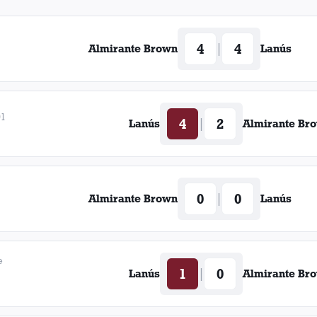
4
4
|
Almirante Brown
Lanús
91
4
2
|
Lanús
Almirante Br
0
0
|
Almirante Brown
Lanús
e
1
0
|
Lanús
Almirante Br