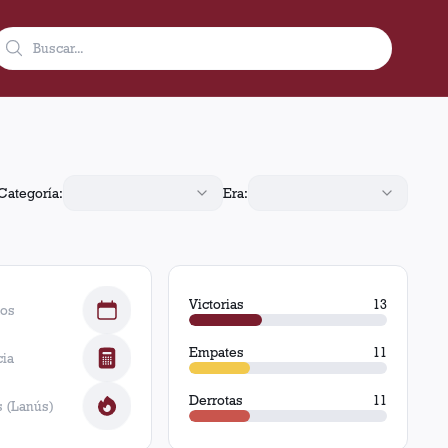
victorias de Lanús (59 goles), 11 victorias de Almirante Brown 
Categoría:
Era:
Victorias
13
dos
Empates
11
cia
Derrotas
11
 (Lanús)