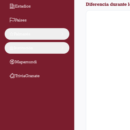
Diferencia durante 
Estadios
Países
Palmarés
Institución
Mapamundi
TriviaGranate