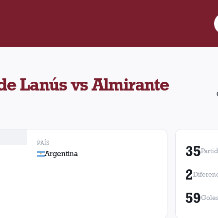
ntra Almirante Brown. Se enfrentaron en 35 oportunidades con 13 
 de Lanús vs Almirante
PAÍS
35
Parti
Argentina
2
Diferen
59
Goles