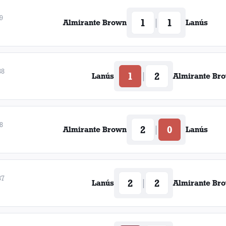
9
1
1
|
Almirante Brown
Lanús
88
1
2
|
Lanús
Almirante Br
8
2
0
|
Almirante Brown
Lanús
87
2
2
|
Lanús
Almirante Br