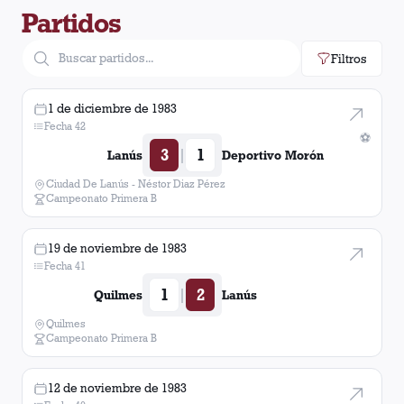
Partidos
Deportivo Morón
1
gol
Filtros
Deportivo Español
1
gol
1 de diciembre de 1983
Tigre
1
gol
Fecha 42
⚽
3
1
|
Lanús
Deportivo Morón
Atlanta
1
gol
Ciudad De Lanús - Néstor Diaz Pérez
Campeonato Primera B
Banfield
1
gol
19 de noviembre de 1983
Fecha 41
1
2
|
Quilmes
Lanús
Quilmes
Campeonato Primera B
12 de noviembre de 1983