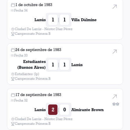
1 de octubre de 1983
Fecha 34
1
1
|
Lanús
Villa Dálmine
Ciudad De Lanús - Néstor Diaz Pérez
Campeonato Primera B
24 de septiembre de 1983
Fecha 33
Estudiantes
1
1
|
Lanús
(Buenos Aires)
Estudiantes (lp)
Campeonato Primera B
17 de septiembre de 1983
Fecha 32
⚽
⚽
2
0
|
Lanús
Almirante Brown
Ciudad De Lanús - Néstor Diaz Pérez
Campeonato Primera B