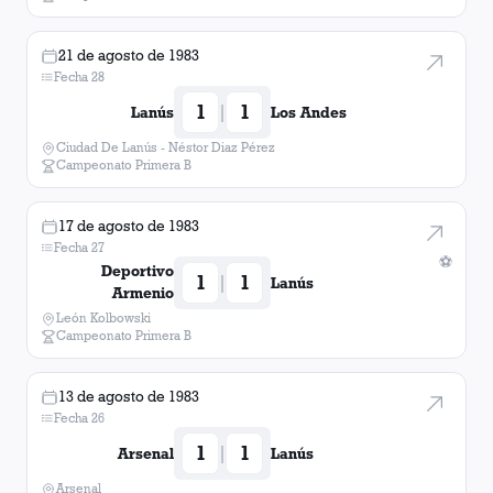
21 de agosto de 1983
Fecha 28
1
1
|
Lanús
Los Andes
Ciudad De Lanús - Néstor Diaz Pérez
Campeonato Primera B
17 de agosto de 1983
Fecha 27
⚽
Deportivo
1
1
|
Lanús
Armenio
León Kolbowski
Campeonato Primera B
13 de agosto de 1983
Fecha 26
1
1
|
Arsenal
Lanús
Arsenal