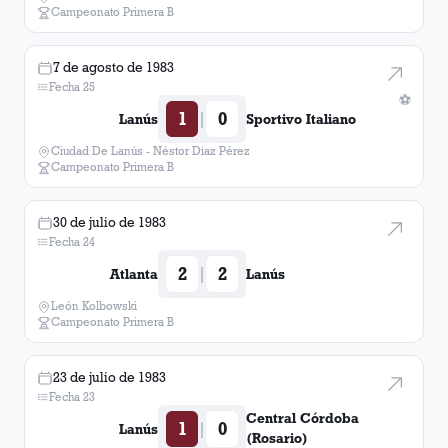
Campeonato Primera B
7 de agosto de 1983
Fecha 25
⚽
1
0
|
Lanús
Sportivo Italiano
Ciudad De Lanús - Néstor Diaz Pérez
Campeonato Primera B
30 de julio de 1983
Fecha 24
2
2
|
Atlanta
Lanús
León Kolbowski
Campeonato Primera B
23 de julio de 1983
Fecha 23
Central Córdoba
1
0
|
Lanús
(Rosario)