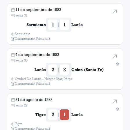
11 de septiembre de 1983
Fecha 31
1
1
|
Sarmiento
Lanús
Sarmiento
Campeonato Primera B
4 de septiembre de 1983
Fecha 30
⚽
2
2
|
Lanús
Colon (Santa Fé)
Ciudad De Lanús - Néstor Diaz Pérez
Campeonato Primera B
31 de agosto de 1983
Fecha 29
⚽
2
1
|
Tigre
Lanús
Tigre
Campeonato Primera B