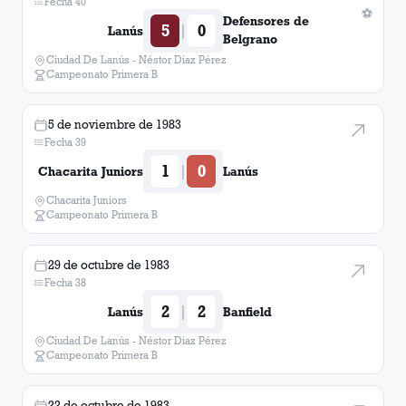
Fecha 40
⚽
Defensores de
5
0
|
Lanús
Belgrano
Ciudad De Lanús - Néstor Diaz Pérez
Campeonato Primera B
5 de noviembre de 1983
Fecha 39
1
0
|
Chacarita Juniors
Lanús
Chacarita Juniors
Campeonato Primera B
29 de octubre de 1983
Fecha 38
2
2
|
Lanús
Banfield
Ciudad De Lanús - Néstor Diaz Pérez
Campeonato Primera B
22 de octubre de 1983