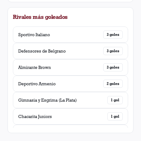
Central Córdoba (Rosario)
1
victoria
Rivales más goleados
Banfield
1
victoria
Sportivo Italiano
3
goles
Defensores de Belgrano
3
goles
Almirante Brown
3
goles
Deportivo Armenio
2
goles
Gimnasia y Esgrima (La Plata)
1
gol
Chacarita Juniors
1
gol
Colon (Santa Fé)
1
gol