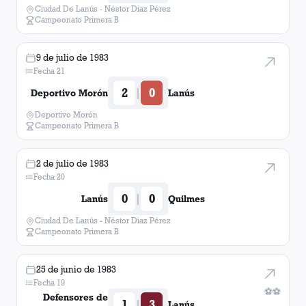
Ciudad De Lanús - Néstor Diaz Pérez
Campeonato Primera B
9 de julio de 1983
Fecha 21
2
0
|
Deportivo Morón
Lanús
Deportivo Morón
Campeonato Primera B
2 de julio de 1983
Fecha 20
0
0
|
Lanús
Quilmes
Ciudad De Lanús - Néstor Diaz Pérez
Campeonato Primera B
25 de junio de 1983
Fecha 19
⚽
⚽
Defensores de
1
3
|
Lanús