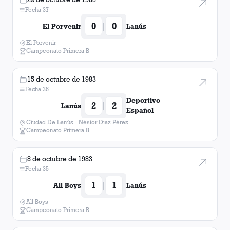
Fecha 37
0
0
|
El Porvenir
Lanús
El Porvenir
Campeonato Primera B
15 de octubre de 1983
Fecha 36
Deportivo
2
2
|
Lanús
Español
Ciudad De Lanús - Néstor Diaz Pérez
Campeonato Primera B
8 de octubre de 1983
Fecha 35
1
1
|
All Boys
Lanús
All Boys
Campeonato Primera B