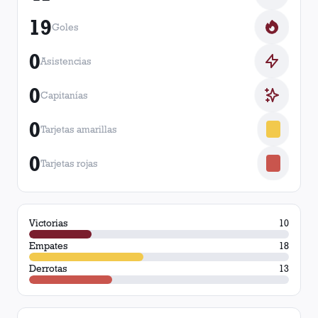
19
Goles
0
Asistencias
0
Capitanías
0
Tarjetas amarillas
0
Tarjetas rojas
Victorias
10
Empates
18
Derrotas
13