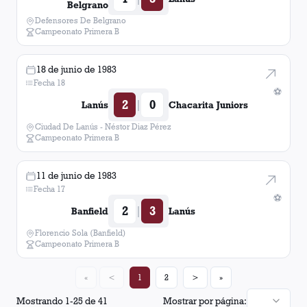
Belgrano
Defensores De Belgrano
Campeonato Primera B
18 de junio de 1983
Fecha 18
⚽
2
0
|
Lanús
Chacarita Juniors
Ciudad De Lanús - Néstor Diaz Pérez
Campeonato Primera B
11 de junio de 1983
Fecha 17
⚽
2
3
|
Banfield
Lanús
Florencio Sola (Banfield)
Campeonato Primera B
«
<
1
2
>
»
Mostrando
1
-
25
de
41
Mostrar por página: