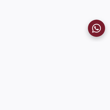
MUSEO GRANATE
El Museo
Historia del Club
Historia del Museo
Misión
Socios Fundadores