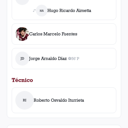
Hugo Ricardo Aimetta
HA
Carlos Marcelo Fuentes
Jorge Arnaldo Díaz
JD
⚽
56' P
1
gol
, 56' P
Técnico
Roberto Osvaldo Iturrieta
RI