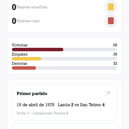
0
Tarjetas amarillas
0
Tarjetas rojas
Victorias
68
Empates
38
Derrotas
32
Primer partido
15 de abril de 1978
·
Lanús
2
vs
San Telmo
4
Fecha 11
-
Campeonato Primera B