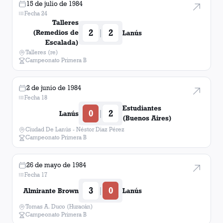
15 de julio de 1984
Fecha 24
Talleres
2
2
|
(Remedios de
Lanús
Escalada)
Talleres (re)
Campeonato Primera B
2 de junio de 1984
Fecha 18
Estudiantes
0
2
|
Lanús
(Buenos Aires)
Ciudad De Lanús - Néstor Diaz Pérez
Campeonato Primera B
26 de mayo de 1984
Fecha 17
3
0
|
Almirante Brown
Lanús
Tomas A. Duco (Huracán)
Campeonato Primera B