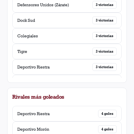
Defensores Unidos (Zárate)
3
victorias
Dock Sud
3
victorias
Colegiales
3
victorias
Tigre
3
victorias
Deportivo Riestra
3
victorias
Argentino (rosario)
3
victorias
Rivales más goleados
San Miguel
2
victorias
Tristan Suarez
Deportivo Riestra
2
victorias
4
goles
Los Andes
Deportivo Morón
2
victorias
4
goles