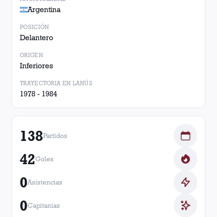
Argentina
POSICIÓN
Delantero
ORIGEN
Inferiores
TRAYECTORIA EN LANÚS
1978 - 1984
138
Partidos
42
Goles
0
Asistencias
0
Capitanías