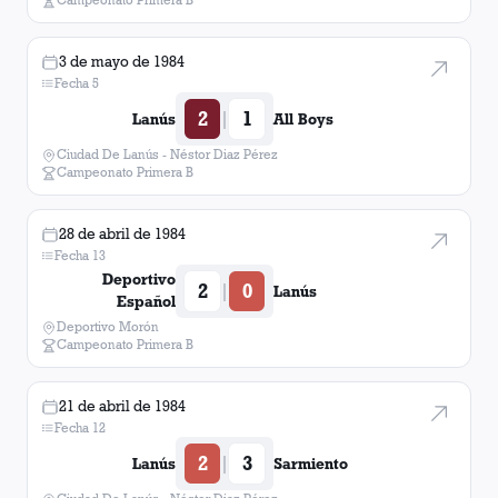
3 de mayo de 1984
Fecha 5
2
1
|
Lanús
All Boys
Ciudad De Lanús - Néstor Diaz Pérez
Campeonato Primera B
28 de abril de 1984
Fecha 13
Deportivo
2
0
|
Lanús
Español
Deportivo Morón
Campeonato Primera B
21 de abril de 1984
Fecha 12
2
3
|
Lanús
Sarmiento