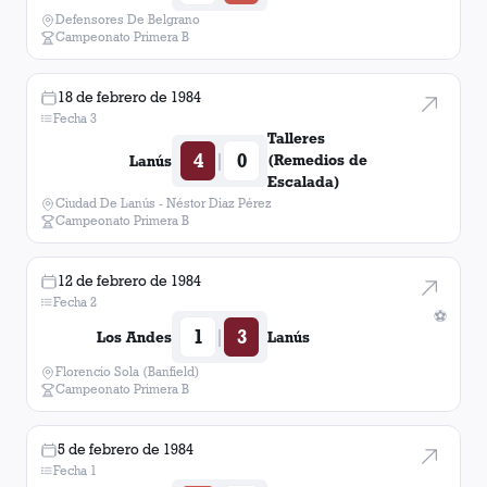
Defensores De Belgrano
Campeonato Primera B
18 de febrero de 1984
Fecha 3
Talleres
4
0
|
(Remedios de
Lanús
Escalada)
Ciudad De Lanús - Néstor Diaz Pérez
Campeonato Primera B
12 de febrero de 1984
Fecha 2
⚽
1
3
|
Los Andes
Lanús
Florencio Sola (Banfield)
Campeonato Primera B
5 de febrero de 1984
Fecha 1