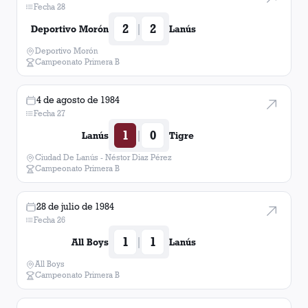
Fecha 28
2
2
|
Deportivo Morón
Lanús
Deportivo Morón
Campeonato Primera B
4 de agosto de 1984
Fecha 27
1
0
|
Lanús
Tigre
Ciudad De Lanús - Néstor Diaz Pérez
Campeonato Primera B
28 de julio de 1984
Fecha 26
1
1
|
All Boys
Lanús
All Boys
Campeonato Primera B