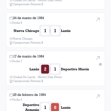
Ciudad De Lanús - Néstor Diaz Pérez
Campeonato Primera B
24 de marzo de 1984
Fecha 8
1
1
|
Nueva Chicago
Lanús
Nueva Chicago
Campeonato Primera B
17 de marzo de 1984
Fecha 7
⚽
2
1
|
Lanús
Deportivo Morón
Ciudad De Lanús - Néstor Diaz Pérez
Campeonato Primera B
25 de febrero de 1984
Fecha 4
Deportivo
1
0
|
Lanús
Armenio