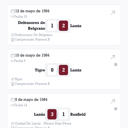
12 de mayo de 1984
Fecha 15
Defensores de
1
2
|
Lanús
Belgrano
Defensores De Belgrano
Campeonato Primera B
10 de mayo de 1984
Fecha 6
⚽
0
2
|
Tigre
Lanús
Tigre
Campeonato Primera B
5 de mayo de 1984
Fecha 14
⚽
3
1
|
Lanús
Banfield
Ciudad De Lanús - Néstor Diaz Pérez
Campeonato Primera B