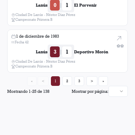
0
1
|
Lanús
El Porvenir
Ciudad De Lanús - Néstor Diaz Pérez
Campeonato Primera B
1 de diciembre de 1983
Fecha 42
⚽
⚽
3
1
|
Lanús
Deportivo Morón
Ciudad De Lanús - Néstor Diaz Pérez
Campeonato Primera B
«
<
1
2
3
>
»
Mostrando
1
-
25
de
138
Mostrar por página: