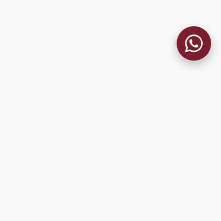
9 de Julio 1680 (Sede Social)
Martes y viernes de 18:00 a 20:00
museo@clublanus.com