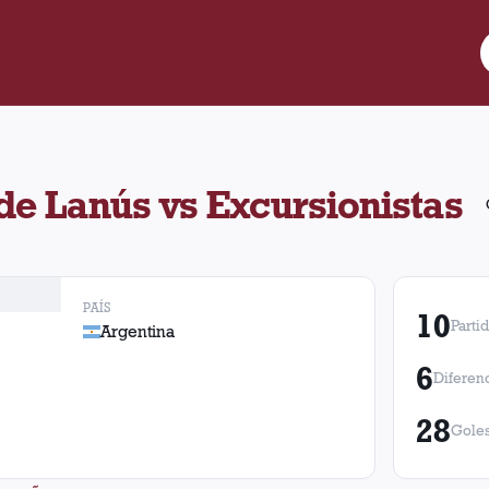
tra Excursionistas. Se enfrentaron en 10 oportunidades con 7 vic
 de Lanús vs Excursionistas
PAÍS
10
Parti
Argentina
6
Diferen
28
Goles