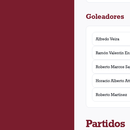
Goleadores
Alfredo Veira
Ramón Valentín En
Roberto Marcos Sap
Horacio Alberto At
Roberto Martínez
Partidos