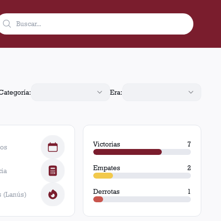
torias de Lanús (28 goles), 1 victoria de Excursionistas y 2 igua
Categoría:
Era:
Victorias
7
dos
Empates
2
cia
Derrotas
1
 (Lanús)