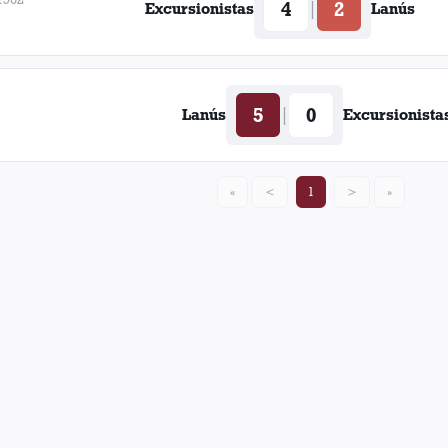
4
2
|
Excursionistas
Lanús
5
0
|
Lanús
Excursionista
«
<
1
>
»