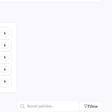
5
5
5
4
4
Filtros