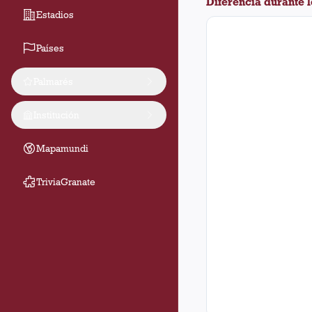
Diferencia durante 
Estadios
Países
Palmarés
Institución
Mapamundi
TriviaGranate