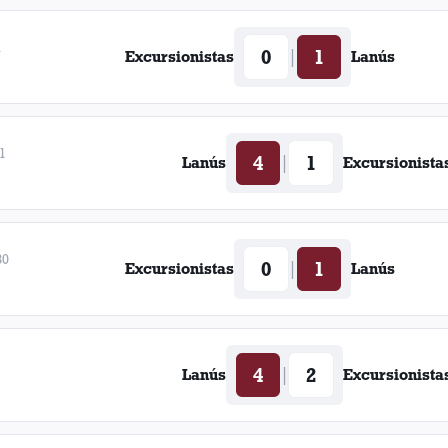
1
0
1
|
Excursionistas
Lanús
1
4
1
|
Lanús
Excursionista
80
0
1
|
Excursionistas
Lanús
4
2
|
Lanús
Excursionista