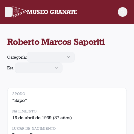
MUSEO GRANATE
Roberto Marcos Saporiti jugó 34 partidos para Lanús, convirti
Roberto Marcos Saporiti
Categoría:
Era:
APODO
“
Sapo
”
NACIMIENTO
16 de abril de 1939
(87 años)
LUGAR DE NACIMIENTO