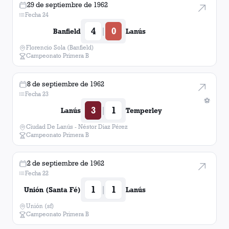
29 de septiembre de 1962
Fecha 24
4
0
|
Banfield
Lanús
Florencio Sola (Banfield)
Campeonato Primera B
8 de septiembre de 1962
Fecha 23
⚽
3
1
|
Lanús
Temperley
Ciudad De Lanús - Néstor Diaz Pérez
Campeonato Primera B
2 de septiembre de 1962
Fecha 22
1
1
|
Unión (Santa Fé)
Lanús
Unión (sf)
Campeonato Primera B