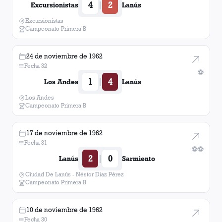
4
2
|
Excursionistas
Lanús
Excursionistas
Campeonato Primera B
24 de noviembre de 1962
Fecha 32
⚽
1
4
|
Los Andes
Lanús
Los Andes
Campeonato Primera B
17 de noviembre de 1962
Fecha 31
⚽
⚽
2
0
|
Lanús
Sarmiento
Ciudad De Lanús - Néstor Diaz Pérez
Campeonato Primera B
10 de noviembre de 1962
Fecha 30