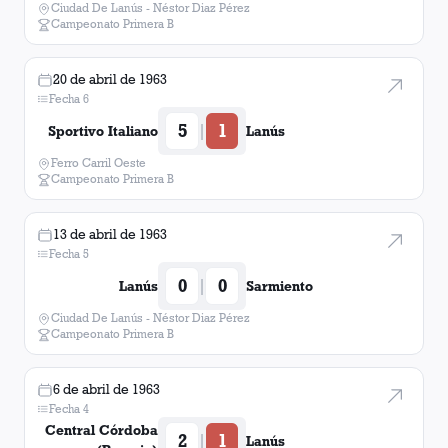
Ciudad De Lanús - Néstor Diaz Pérez
Campeonato Primera B
Platense
1
gol
20 de abril de 1963
Fecha 6
5
1
|
Sportivo Italiano
Lanús
Ferro Carril Oeste
Campeonato Primera B
13 de abril de 1963
Fecha 5
0
0
|
Lanús
Sarmiento
Ciudad De Lanús - Néstor Diaz Pérez
Campeonato Primera B
6 de abril de 1963
Fecha 4
Central Córdoba
2
1
|
Lanús