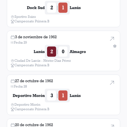
2
1
|
Dock Sud
Lanús
Sportivo Suizo
Campeonato Primera B
3 de noviembre de 1962
Fecha 29
⚽
2
0
|
Lanús
Almagro
Ciudad De Lanús - Néstor Diaz Pérez
Campeonato Primera B
27 de octubre de 1962
Fecha 28
3
1
|
Deportivo Morón
Lanús
Deportivo Morón
Campeonato Primera B
20 de octubre de 1962