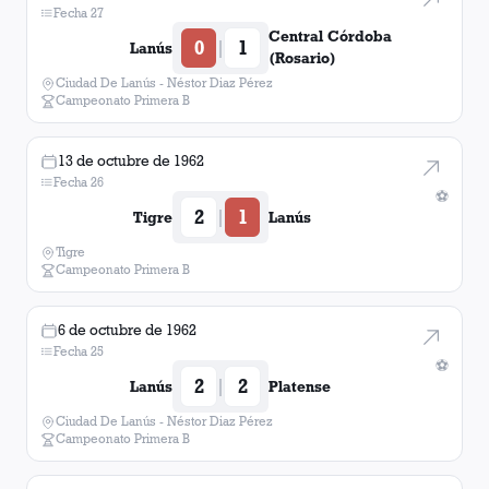
Fecha 27
Central Córdoba
0
1
|
Lanús
(Rosario)
Ciudad De Lanús - Néstor Diaz Pérez
Campeonato Primera B
13 de octubre de 1962
Fecha 26
⚽
2
1
|
Tigre
Lanús
Tigre
Campeonato Primera B
6 de octubre de 1962
Fecha 25
⚽
2
2
|
Lanús
Platense
Ciudad De Lanús - Néstor Diaz Pérez
Campeonato Primera B