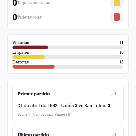
0
Tarjetas amarillas
0
Tarjetas rojas
Victorias
11
Empates
10
Derrotas
13
Primer partido
21 de abril de 1962
·
Lanús
3
vs
San Telmo
3
Fecha 4
-
Campeonato Primera B
Último partido