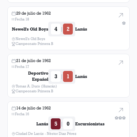
29 de julio de 1962
Fecha 18
⚽
4
2
|
Newell's Old Boys
Lanús
Newell's Old Boys
Campeonato Primera B
21 de julio de 1962
Fecha 17
Deportivo
3
1
|
Lanús
Español
Tomas A. Duco (Huracán)
Campeonato Primera B
14 de julio de 1962
Fecha 16
⚽
⚽
⚽
5
0
|
Lanús
Excursionistas
Ciudad De Lanús - Néstor Diaz Pérez