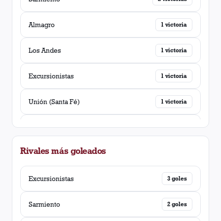
Almagro
1
victoria
Los Andes
1
victoria
Excursionistas
1
victoria
Unión (Santa Fé)
1
victoria
Central Córdoba (Rosario)
1
victoria
Rivales más goleados
Tigre
1
victoria
Excursionistas
3
goles
Sarmiento
2
goles