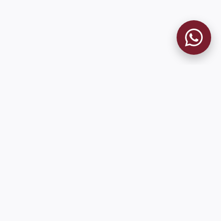
MUSEO GRANATE
El Museo
Historia del Club
Historia del Museo
Misión
Socios Fundadores
Cambios en la web
Contacto