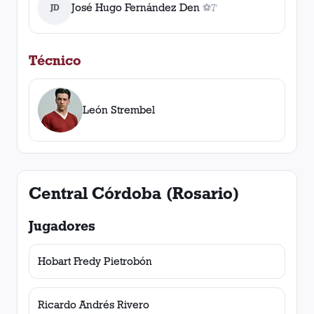
José Hugo Fernández Den
JD
⚽
7'
1
gol
, 7'
Técnico
León Strembel
Central Córdoba (Rosario)
Jugadores
Hobart Fredy Pietrobón
Ricardo Andrés Rivero