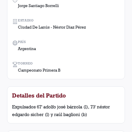
Jorge Santiago Borrelli
ESTADIO
Ciudad De Lanús - Néstor Diaz Pérez
PAÍS
Argentina
TORNEO
Campeonato Primera B
Detalles del Partido
Expulsados 67' adolfo josé bárzola (l), 73' néstor
edgardo sicher (l) y raúl baglioni (b)