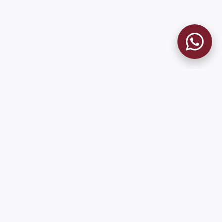
MUSEO GRANATE
El Museo
Historia del Club
Historia del Museo
Misión
Socios Fundadores
Cambios en la web
Contacto