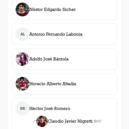
Néstor Edgardo Sicher
Antonio Fernando Labonia
AL
Adolfo José Bárzola
Horacio Alberto Attadía
Héctor José Romero
HR
Claudio Javier Nigretti
⚽
85'
1
gol
, 85'