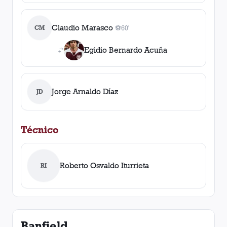
Claudio Marasco
CM
⚽
60'
1
gol
, 60'
Egidio Bernardo Acuña
Jorge Arnaldo Díaz
JD
Técnico
Roberto Osvaldo Iturrieta
RI
Banfield