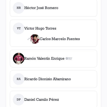
Héctor José Romero
HR
Víctor Hugo Torres
VT
Carlos Marcelo Fuentes
Ramón Valentín Enrique
⚽
50'
1
gol
, 50'
Ricardo Dionisio Altamirano
RA
Daniel Camilo Pérez
DP