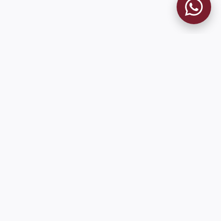
MUSEO GRANATE
El Museo
Historia del Club
Historia del Museo
Misión
Socios Fundadores
Cambios en la web
Contacto
Pioneros en el mundo en integrar oficialmente las estadísticas
históricas de forma online