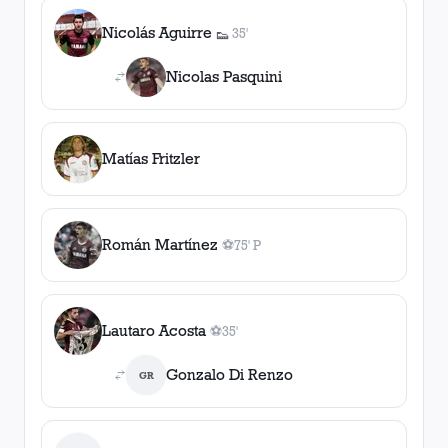
Nicolás Aguirre
35'
👟
1
asistencia
Nicolas Pasquini
Matías Fritzler
Román Martínez
⚽
75' P
1
gol
, 75' P
Lautaro Acosta
⚽
35'
1
gol
, 35'
Gonzalo Di Renzo
GR