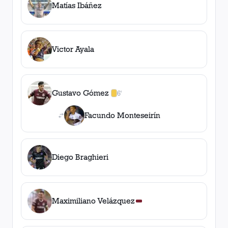
Matías Ibáñez
Victor Ayala
Gustavo Gómez
6'
1
amarilla
,
0
roja
s
Facundo Monteseirín
Diego Braghieri
Maximiliano Velázquez