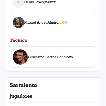
Denis Stracqualursi
DS
Miguel Ángel Almirón
90'
1
amarilla
,
0
roja
s
Técnico
Guillermo Barros Schelotto
Sarmiento
Jugadores