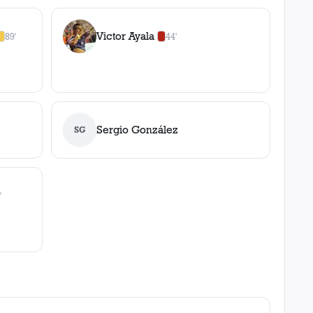
Victor Ayala
89'
44'
1
amarilla
,
0
roja
s
0
amarilla
s
,
1
roja
Sergio González
SG
la
,
0
roja
s
'
stencia