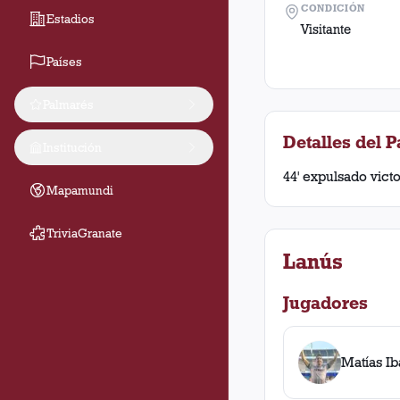
CONDICIÓN
Estadios
Visitante
Países
Palmarés
Detalles del P
Institución
44' expulsado victo
Mapamundi
TriviaGranate
Lanús
Jugadores
Matías I