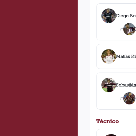
Diego Br
Matías Fri
Sebastián
Técnico