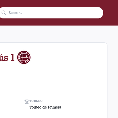
 visitante en el estadio José María Minella (Argentina). El resu
ús 1
TORNEO
Torneo de Primera