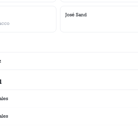
José Sand
acco
z
l
ales
ales