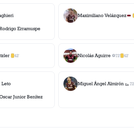
aghieri
Maximiliano Velázquez
Rodrigo Erramuspe
tzler
Nicolás Aguirre
42'
⚽
72'
42'
1
amarilla
,
0
roja
s
1
gol
1
, 72'
amaril
 Leto
Miguel Ángel Almirón
72
👟
1
asi
Oscar Junior Benítez