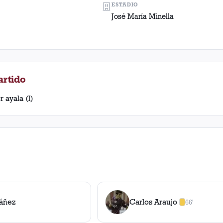
ESTADIO
José María Minella
artido
r ayala (l)
báñez
Carlos Araujo
66'
1
amarilla
,
0
ro