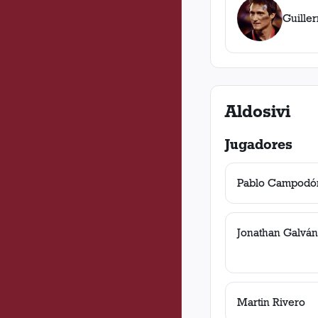
Guille
Aldosivi
Jugadores
Pablo Campodó
Jonathan Galván
Martin Rivero