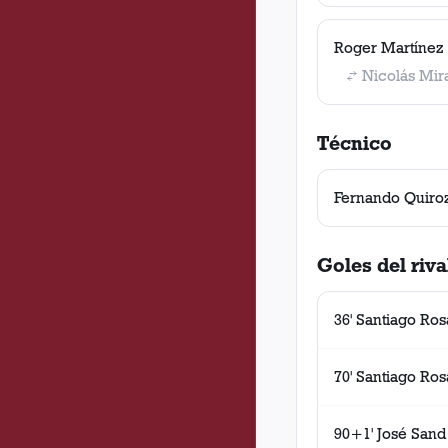
Roger Martínez
Nicolás Mir
Técnico
Fernando Quiro
Goles del riva
36' Santiago Ros
70' Santiago Ros
90+1' José Sand