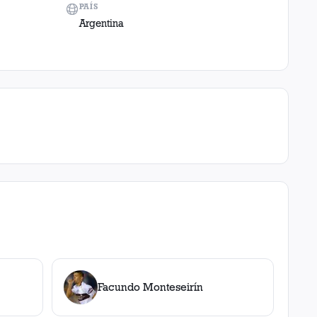
PAÍS
Argentina
Facundo Monteseirín
ja
s